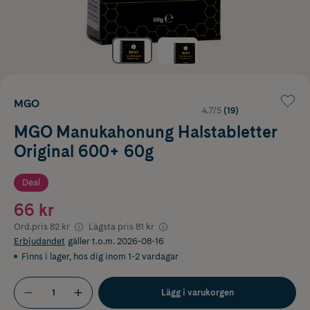
MGO
4.7/5
(19)
MGO Manukahonung Halstabletter
Original 600+ 60g
Deal
66 kr
Ord.pris
82 kr
Lägsta pris
81 kr
Erbjudandet
gäller t.o.m. 2026-08-16
Finns i lager
,
hos dig inom 1-2 vardagar
Lägg i varukorgen