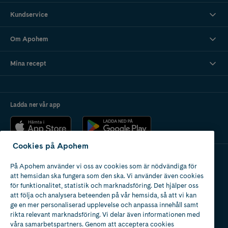
Kundservice
Om Apohem
Mina recept
Ladda ner vår app
Cookies på Apohem
På Apohem använder vi oss av cookies som är nödvändiga för
Apotek med tillstånd
att hemsidan ska fungera som den ska. Vi använder även cookies
av Läkemedelsverket
för funktionalitet, statistik och marknadsföring. Det hjälper oss
att följa och analysera beteenden på vår hemsida, så att vi kan
ge en mer personaliserad upplevelse och anpassa innehåll samt
rikta relevant marknadsföring. Vi delar även informationen med
våra samarbetspartners. Genom att acceptera cookies