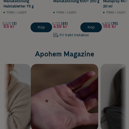
Manukahonung
Manukahonung 600+ 250 g
Munspray Mot 
Halstabletter 75 g
20 ml
FINNS I LAGER
FINNS I LAGER
FINNS I LAGER
5.0/5
(3)
4.7/5
(83)
4.8/5
(35)
63 kr
439 kr
155 kr
Köp
Köp
Fri frakt Instabox
Apohem Magazine