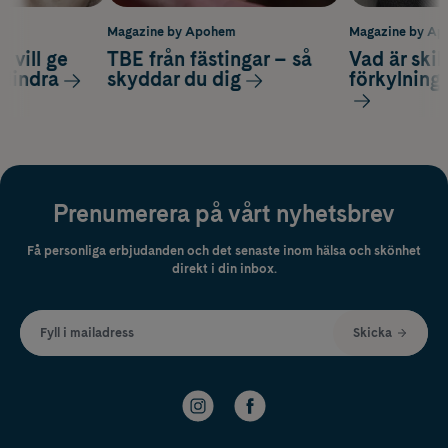
m
Magazine by Apohem
Magazine by A
 vill ge
TBE från fästingar – så
Vad är ski
 lindra
skyddar du dig
förkylning
Prenumerera på vårt nyhetsbrev
Få personliga erbjudanden och det senaste inom hälsa och skönhet
direkt i din inbox.
Fyll i mailadress
Skicka