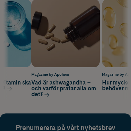
m
Magazine by Apohem
Magazine by A
vitamin ska
Vad är ashwagandha –
Hur mycke
ag?
och varför pratar alla om
behöver m
det?
Prenumerera på vårt nyhetsbrev