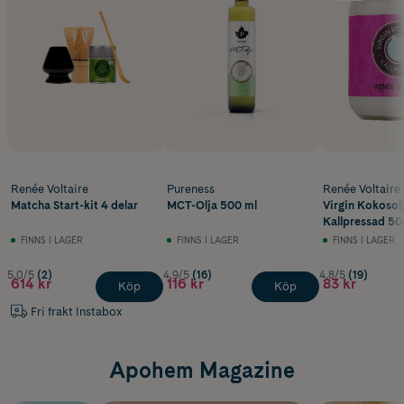
Renée Voltaire
Pureness
Renée Voltaire
Matcha Start-kit 4 delar
MCT-Olja 500 ml
Virgin Kokosol
Kallpressad 50
FINNS I LAGER
FINNS I LAGER
FINNS I LAGER
5.0/5
(2)
4.9/5
(16)
4.8/5
(19)
614 kr
116 kr
83 kr
Köp
Köp
Fri frakt Instabox
Apohem Magazine