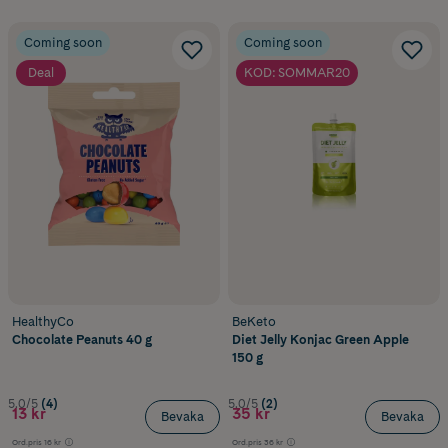
Coming soon
Coming soon
Deal
KOD: SOMMAR20
HealthyCo
BeKeto
Chocolate Peanuts 40 g
Diet Jelly Konjac Green Apple
150 g
5.0/5
(4)
5.0/5
(2)
13 kr
35 kr
Bevaka
Bevaka
Ord.pris
16 kr
Ord.pris
36 kr