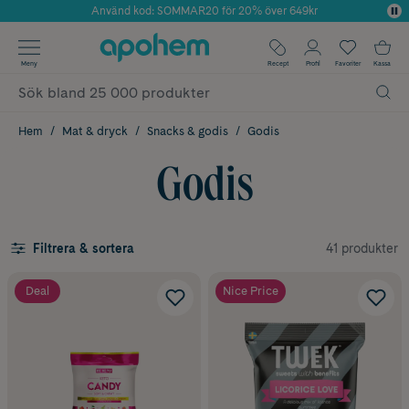
Använd kod: SOMMAR20 för 20% över 649kr
Årets Butik 2025 inom Skönhet
✓ Fri frakt
Meny
Recept
Profil
Favoriter
Kassa
✓ Rådgivning från farmaceuter & hudterapeuter
✓ Poäng på alla köp*
Hem
Mat & dryck
Snacks & godis
Godis
Godis
41 produkter
Filtrera & sortera
Deal
Nice Price