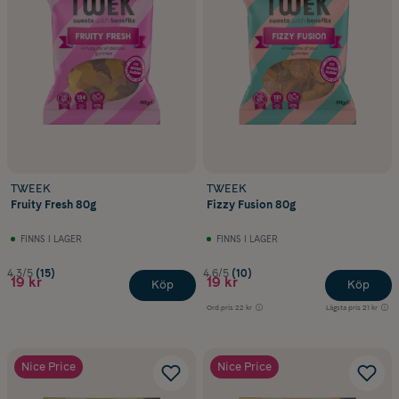
TWEEK
TWEEK
Fruity Fresh 80g
Fizzy Fusion 80g
FINNS I LAGER
FINNS I LAGER
4.3/5
(15)
4.6/5
(10)
19 kr
19 kr
Köp
Köp
Ord.pris
22 kr
Lägsta pris
21 kr
Nice Price
Nice Price