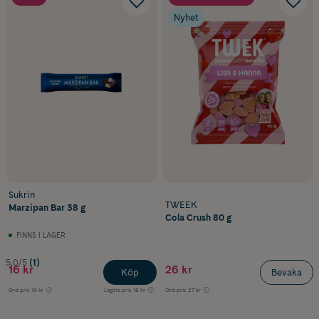
Nyhet
Sukrin
TWEEK
Marzipan Bar 38 g
Cola Crush 80 g
FINNS I LAGER
5.0/5
(1)
16 kr
26 kr
Köp
Bevaka
Ord.pris
19 kr
Lägsta pris
18 kr
Ord.pris
27 kr