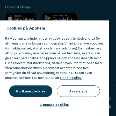
Ladda ner vår app
Cookies på Apohem
På Apohem använder vi oss av cookies som är nödvändiga för
Apotek med tillstånd
att hemsidan ska fungera som den ska. Vi använder även cookies
av Läkemedelsverket
för funktionalitet, statistik och marknadsföring. Det hjälper oss
att följa och analysera beteenden på vår hemsida, så att vi kan
ge en mer personaliserad upplevelse och anpassa innehåll samt
rikta relevant marknadsföring. Vi delar även informationen med
våra samarbetspartners. Genom att acceptera cookies
samtycker du till vår användning av cookies. Du kan även
2024
anpassa cookies. Läs mer under vår
Cookie Policy
Godkänn cookies
Avvisa alla
Anpassa cookies