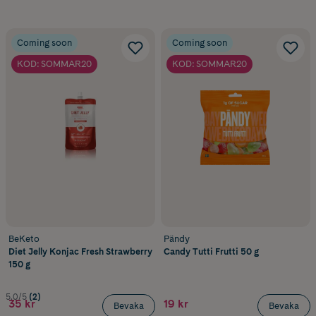
Coming soon
Coming soon
KOD: SOMMAR20
KOD: SOMMAR20
BeKeto
Pändy
Diet Jelly Konjac Fresh Strawberry
Candy Tutti Frutti 50 g
150 g
5.0/5
(2)
35 kr
19 kr
Bevaka
Bevaka