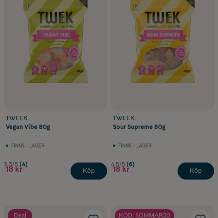
TWEEK
TWEEK
Vegan Vibe 80g
Sour Supreme 80g
FINNS I LAGER
FINNS I LAGER
3.3/5
(4)
4.5/5
(6)
18 kr
18 kr
Köp
Köp
Deal
KOD: SOMMAR20