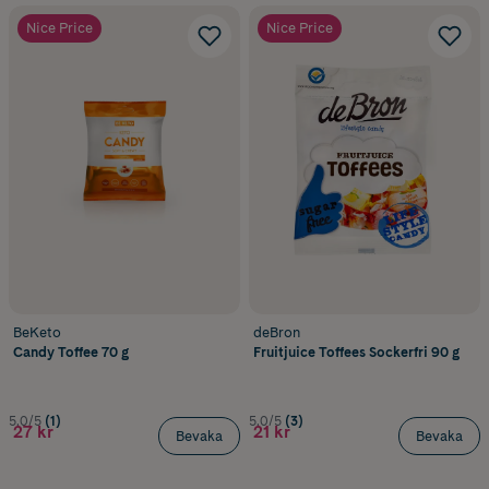
Nice Price
Nice Price
BeKeto
deBron
Candy Toffee 70 g
Fruitjuice Toffees Sockerfri 90 g
5.0/5
(1)
5.0/5
(3)
27 kr
21 kr
Bevaka
Bevaka