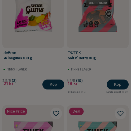
deBron
TWEEK
Winegums 100 g
Salt n' Berry 80g
FINNS I LAGER
FINNS I LAGER
3.5/5
(2)
4.4/5
(10)
21 kr
18 kr
Köp
Köp
Ord.pris
24 kr
Lägsta pris
23 kr
Nice Price
Deal