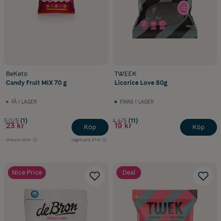
BeKeto
TWEEK
Candy Fruit MIX 70 g
Licorice Love 80g
FÅ I LAGER
FINNS I LAGER
5.0/5
(1)
4.4/5
(11)
23 kr
19 kr
Köp
Köp
Ord.pris
29 kr
Lägsta pris
27 kr
Nice Price
Deal