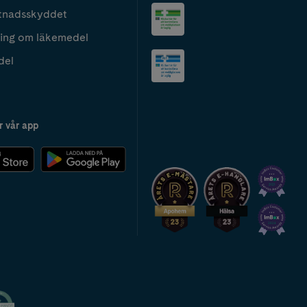
tnadsskyddet
ing om läkemedel
del
r vår app
2024