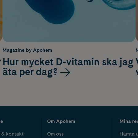
Magazine by Apohem
r
Hur mycket D-vitamin ska jag
äta per dag?
ce
Om Apohem
Mina re
 & kontakt
Om oss
Hämta u