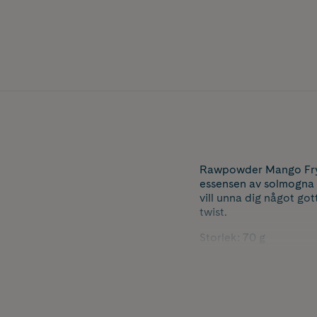
Rawpowder Mango Fryst
essensen av solmogna f
vill unna dig något got
twist.
Storlek: 70 g