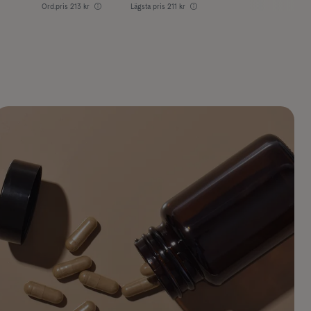
Ord.pris
213 kr
Lägsta pris
211 kr