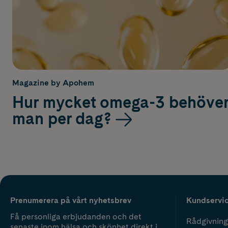
Magazine by Apohem
Hur mycket omega-3 behöve
man per dag?
Prenumerera på vårt nyhetsbrev
Kundservi
Få personliga erbjudanden och det
Rådgivning
senaste inom hälsa och skönhet direkt i