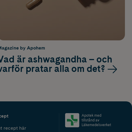
Magazine by Apohem
Vad är ashwagandha – och
varför pratar alla om det?
cept
Apotek med
tillstånd av
Läkemedelsverket
t recept här