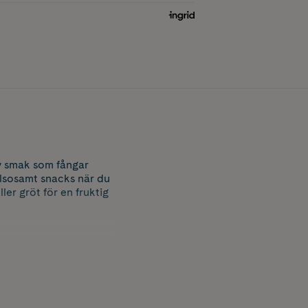
v smak som fångar
älsosamt snacks när du
ler gröt för en fruktig