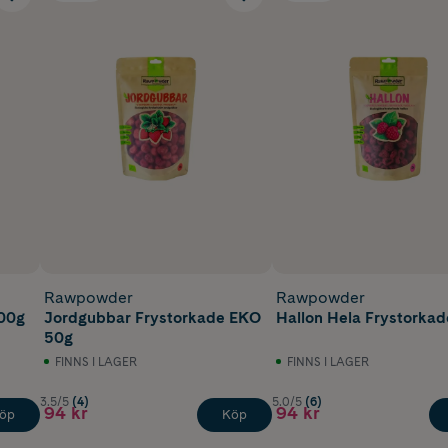
Rawpowder
Rawpowder
100g
Jordgubbar Frystorkade EKO
Hallon Hela Frystorkad
50g
FINNS I LAGER
FINNS I LAGER
3.5/5
(4)
5.0/5
(6)
94 kr
94 kr
öp
Köp