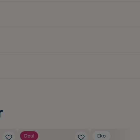
r
Deal
Eko