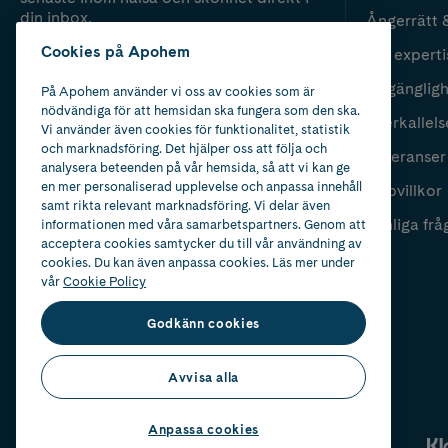
din inbox.
Ångerrätt 
Cookies på Apohem
Vår experti
Fyll i mailadress
Skicka
Tillgänglig
På Apohem använder vi oss av cookies som är
nödvändiga för att hemsidan ska fungera som den ska.
Återkallels
Vi använder även cookies för funktionalitet, statistik
och marknadsföring. Det hjälper oss att följa och
Leveranser
analysera beteenden på vår hemsida, så att vi kan ge
en mer personaliserad upplevelse och anpassa innehåll
Köpvillkor
samt rikta relevant marknadsföring. Vi delar även
Vanliga frå
informationen med våra samarbetspartners. Genom att
acceptera cookies samtycker du till vår användning av
cookies. Du kan även anpassa cookies. Läs mer under
vår
Cookie Policy
Godkänn cookies
Avvisa alla
Anpassa cookies