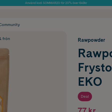
Använd kod: SOMMAR20 för 20% över 649kr
Årets Butik 2025 inom Skönhet
 frakt
✓ Rådgivning från farmaceuter & hudterapeuter
✓ Poäng på alla
Community
& frön
Rawpowder
Rawp
Fryst
EKO
Deal
77 kr