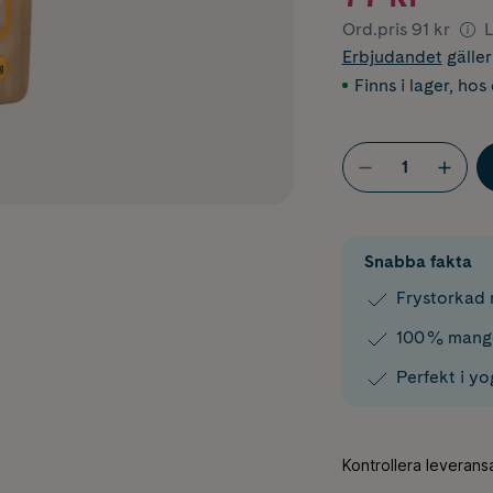
Ord.pris
91 kr
L
Erbjudandet
gälle
Finns i lager
,
hos 
Snabba fakta
Frystorkad 
100 % mango
Perfekt i yo