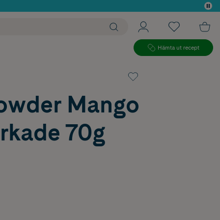
 köp*
Hämta ut recept
owder Mango
orkade 70g