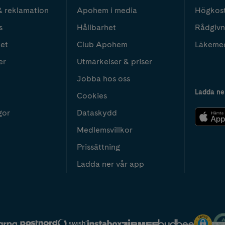
& reklamation
Apohem i media
Högkos
s
Hållbarhet
Rådgivn
het
Club Apohem
Läkeme
er
Utmärkelser & priser
Jobba hos oss
Ladda ne
Cookies
gor
Dataskydd
Medlemsvillkor
Prissättning
Ladda ner vår app