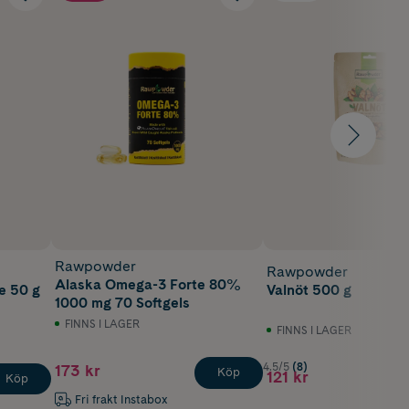
Rawpowder
Rawpowder
Alaska Omega-3 Forte 80%
e 50 g
Valnöt 500 g
1000 mg 70 Softgels
FINNS I LAGER
FINNS I LAGER
4.5/5
(8)
173 kr
Köp
121 kr
Köp
Fri frakt Instabox