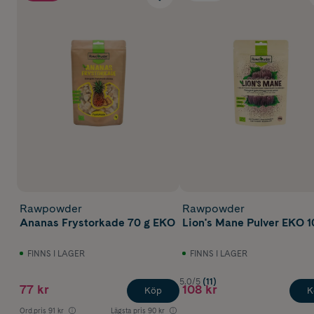
Rawpowder
Rawpowder
Ananas Frystorkade 70 g EKO
Lion's Mane Pulver EKO 
FINNS I LAGER
FINNS I LAGER
5.0/5
(11)
77 kr
108 kr
Köp
K
Ord.pris
91 kr
Lägsta pris
90 kr