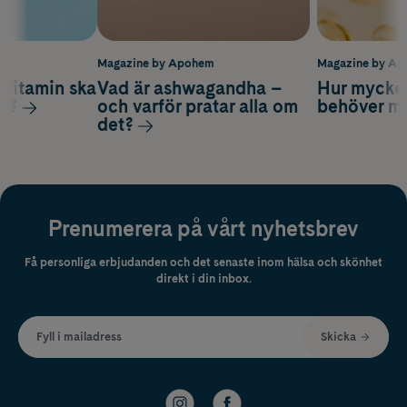
m
Magazine by Apohem
Magazine by A
vitamin ska
Vad är ashwagandha –
Hur mycke
ag?
och varför pratar alla om
behöver m
det?
Prenumerera på vårt nyhetsbrev
Få personliga erbjudanden och det senaste inom hälsa och skönhet
direkt i din inbox.
Fyll i mailadress
Skicka