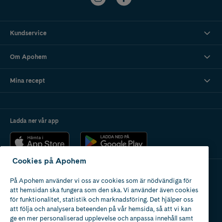
Kundservice
Om Apohem
Mina recept
Ladda ner vår app
Cookies på Apohem
På Apohem använder vi oss av cookies som är nödvändiga för
Apotek med tillstånd
att hemsidan ska fungera som den ska. Vi använder även cookies
av Läkemedelsverket
för funktionalitet, statistik och marknadsföring. Det hjälper oss
att följa och analysera beteenden på vår hemsida, så att vi kan
ge en mer personaliserad upplevelse och anpassa innehåll samt