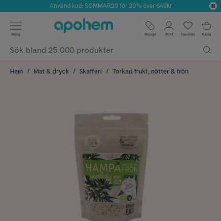
Använd kod: SOMMAR20 för 20% över 649kr
Årets Butik 2025 inom Skönhet
✓ Fri frakt
Meny
Recept
Profil
Favoriter
Kassa
✓ Rådgivning från farmaceuter & hudterapeuter
✓ Poäng på alla köp*
Hem
Mat & dryck
Skafferi
Torkad frukt, nötter & frön