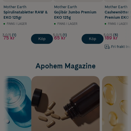
Mother Earth
Mother Earth
Mother Earth
Spirulinatabletter RAW &
Gojibär Jumbo Premium
Cashewnötter 
EKO 125gr
EKO 125g
Premium EKO 
FINNS I LAGER
FINNS I LAGER
FINNS I LAGER
3.0/5
(1)
5.0/5
(1)
5.0/5
(5)
75 kr
65 kr
189 kr
Köp
Köp
Fri frakt In
Apohem Magazine