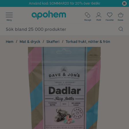
Använd kod: SOMMAR20 för 20% över 649kr
Årets Butik 2025 inom Skönhet
✓ Fri frakt
Meny
Recept
Profil
Favoriter
Kassa
✓ Rådgivning från farmaceuter & hudterapeuter
✓ Poäng på alla köp*
Hem
Mat & dryck
Skafferi
Torkad frukt, nötter & frön