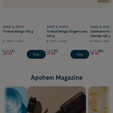
DAVE & JON´S
DAVE & JON´S
DAVE & JON´S
Torkad Mango 100 g
Torkad Mango Ginger/Lime
Edamame Havss
100 g
Olivolja 100 g
FINNS I LAGER
FINNS I LAGER
FINNS I LAGER
5.0/5
(4)
3.4/5
(5)
4.3/5
(68)
22 kr
21 kr
14 kr
Köp
Köp
Apohem Magazine