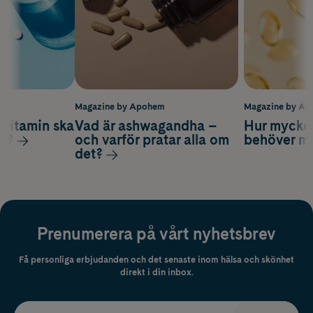
m
Magazine by Apohem
Magazine by A
vitamin ska
Vad är ashwagandha –
Hur mycke
ag?
och varför pratar alla om
behöver m
det?
Prenumerera på vårt nyhetsbrev
Få personliga erbjudanden och det senaste inom hälsa och skönhet
direkt i din inbox.