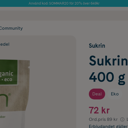
Använd kod: SOMMAR20 för 20% över 649kr
Årets Butik 2025 inom Skönhet
 frakt
✓ Rådgivning från farmaceuter & hudterapeuter
✓ Poäng på alla
Community
edel
Sukrin
Sukrin
400 g
Deal
Eko
72 kr
Ord.pris
89 kr
Erbjudandet
gälle