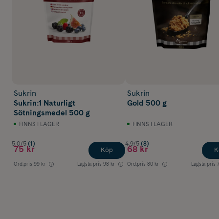
Sukrin
Sukrin
Sukrin:1 Naturligt
Gold 500 g
Sötningsmedel 500 g
FINNS I LAGER
FINNS I LAGER
5.0/5
(1)
4.9/5
(8)
75 kr
68 kr
Köp
K
Ord.pris
99 kr
Lägsta pris
98 kr
Ord.pris
80 kr
Lägsta pris