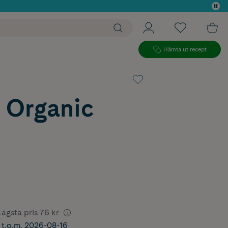
 köp*
Hämta ut recept
 Organic
Lägsta pris
76 kr
r t.o.m. 2026-08-16