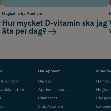
Magazine by Apohem
r
Hur mycket D-vitamin ska jag
äta per dag?
ce
Om Apohem
Mina re
 & kontakt
Om oss
Hämta u
& reklamation
Apohem i media
Högkos
s
Hållbarhet
Rådgivn
het
Club Apohem
Läkeme