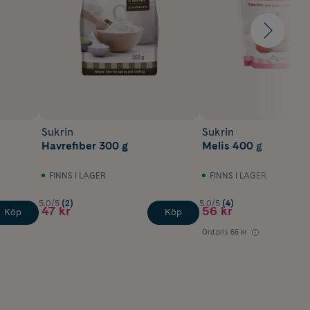
Sukrin
Sukrin
Havrefiber 300 g
Melis 400 g
FINNS I LAGER
FINNS I LAGER
5.0/5
(2)
5.0/5
(4)
47 kr
56 kr
Köp
Köp
Ord.pris
66 kr
Lägst