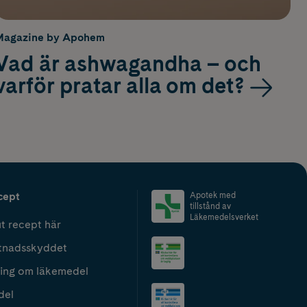
Magazine by Apohem
Vad är ashwagandha – och
varför pratar alla om det?
cept
Apotek med
tillstånd av
Läkemedelsverket
t recept här
tnadsskyddet
ing om läkemedel
del