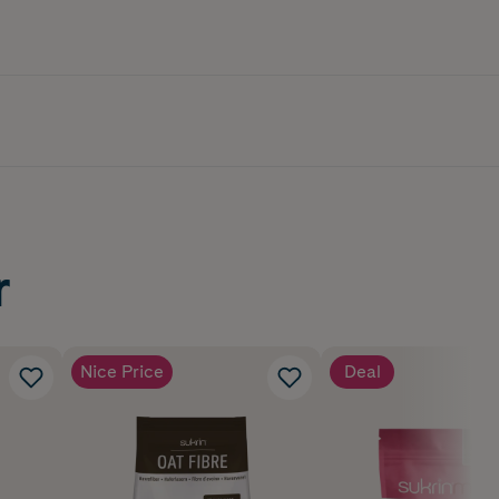
r
Nice Price
Deal