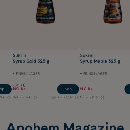
Sukrin
Sukrin
Syrup Gold 325 g
Syrup Maple 325 g
FINNS I LAGER
FINNS I LAGER
5.0/5
(1)
64 kr
67 kr
öp
Köp
79 kr
Ord.pris
84 kr
Lägsta pris
83 kr
Ord.pris
88 kr
Apohem Magazine