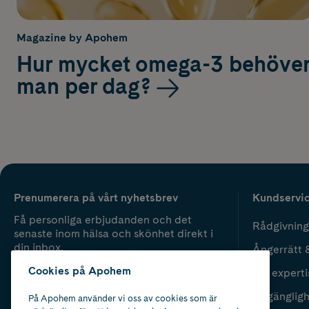
Magazine by Apohem
Hur mycket omega-3 behöve
man per dag?
Prenumerera på vårt nyhetsbrev
Kundservi
Få personliga erbjudanden och det
Rådgivning
senaste inom hälsa och skönhet direkt i
din inbox.
Ångerrätt 
Cookies på Apohem
Vår experti
Fyll i mailadress
Skicka
Tillgänglig
På Apohem använder vi oss av cookies som är