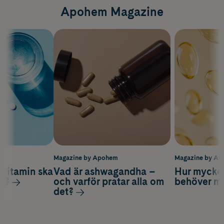
Apohem Magazine
m
Magazine by Apohem
Magazine by A
vitamin ska
Vad är ashwagandha –
Hur mycke
ag?
och varför pratar alla om
behöver m
det?