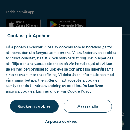
Ladda ner vår app
Cookies på Apohem
På Apohem använder vi oss av cookies som är nödvändiga för
Apotek med tillstånd
att hemsidan ska fungera som den ska. Vi använder även cookies
av Läkemedelsverket
för funktionalitet, statistik och marknadsföring. Det hjälper oss
att följa och analysera beteenden på vår hemsida, så att vi kan
ge en mer personaliserad upplevelse och anpassa innehåll samt
rikta relevant marknadsföring. Vi delar även informationen med
våra samarbetspartners. Genom att acceptera cookies
samtycker du till vår användning av cookies. Du kan även
2024
anpassa cookies. Läs mer under vår
Cookie Policy
Godkänn cookies
Avvisa alla
Anpassa cookies