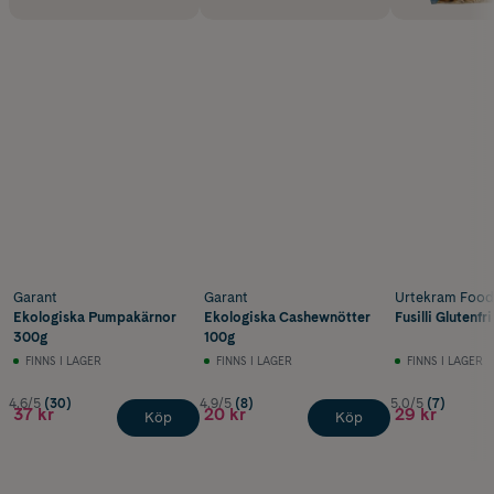
Garant
Garant
Urtekram Food
Ekologiska Pumpakärnor
Ekologiska Cashewnötter
Fusilli Glutenfr
300g
100g
FINNS I LAGER
FINNS I LAGER
FINNS I LAGER
4.6/5
(30)
4.9/5
(8)
5.0/5
(7)
37 kr
20 kr
29 kr
Köp
Köp