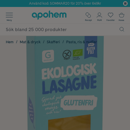
Använd kod: SOMMAR20 för 20% över 649kr
Årets Butik 2025 inom Skönhet
✓ Fri frakt
Meny
Recept
Profil
Favoriter
Kassa
✓ Rådgivning från farmaceuter & hudterapeuter
✓ Poäng på alla köp*
Hem
Mat & dryck
Skafferi
Pasta, ris & nudlar