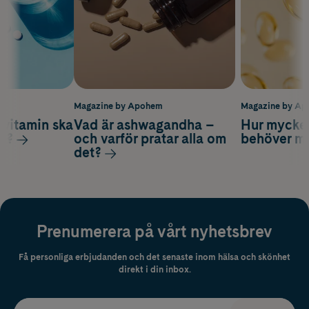
m
Magazine by Apohem
Magazine by A
vitamin ska
Vad är ashwagandha –
Hur mycke
ag?
och varför pratar alla om
behöver m
det?
Prenumerera på vårt nyhetsbrev
Få personliga erbjudanden och det senaste inom hälsa och skönhet
direkt i din inbox.