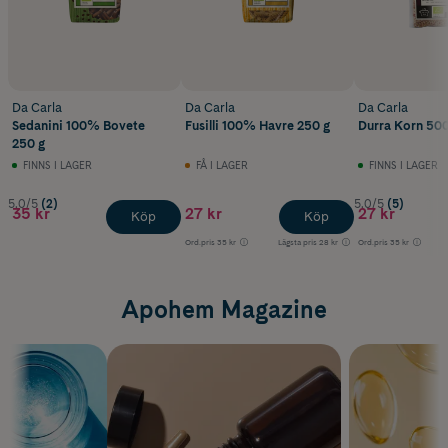
Da Carla
Da Carla
Da Carla
Sedanini 100% Bovete
Fusilli 100% Havre 250 g
Durra Korn 500
250 g
FINNS I LAGER
FÅ I LAGER
FINNS I LAGER
5.0/5
(2)
5.0/5
(5)
35 kr
27 kr
27 kr
Köp
Köp
Ord.pris
35 kr
Lägsta pris
28 kr
Ord.pris
35 kr
Apohem Magazine