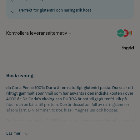
Perfekt för glutenfri och näringsrik kost
Beskrivning
da Carla Penne 100% Durra är en naturligt glutenfri pasta. Durra är ett
riktigt gammalt spannmål som har använts i den indiska kosten i över
4000 år. Da Carla’s ekologiska DURRA är naturligt glutenfri, rik på
fiber och en källa till protein. Den är dessutom full av näringsämnen
såsom järn, B-vitaminer, fosfor, kisel, magnesium och koppar.
Da Carla’s ekologiska DURRA odlas utan kemiska bekämpningsmedel
och konstgödsel, och hanteras helt avskilt från gluteninnehållande
sädesslag – från odling till färdig förpackning.
Läs mer