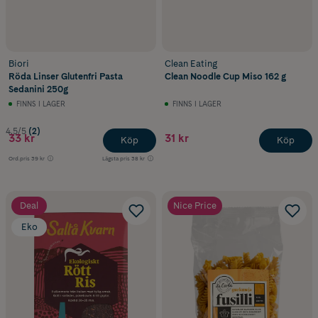
Biori
Clean Eating
Röda Linser Glutenfri Pasta
Clean Noodle Cup Miso 162 g
Sedanini 250g
FINNS I LAGER
FINNS I LAGER
4.5/5
(2)
33 kr
31 kr
Köp
Köp
Ord.pris
39 kr
Lägsta pris
38 kr
Deal
Nice Price
Eko