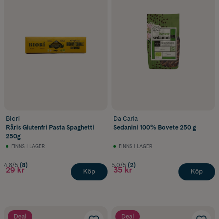
Biori
Da Carla
Råris Glutenfri Pasta Spaghetti
Sedanini 100% Bovete 250 g
250g
FINNS I LAGER
FINNS I LAGER
4.8/5
(8)
5.0/5
(2)
29 kr
35 kr
Köp
Köp
Deal
Deal