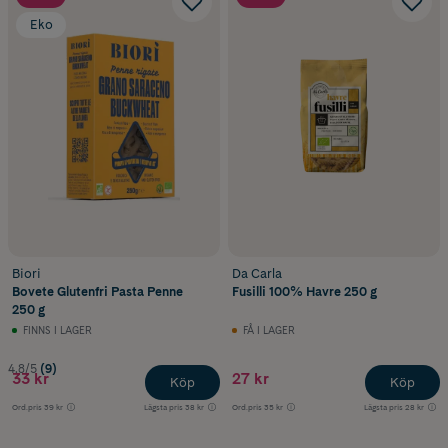
Eko
Biori
Da Carla
Bovete Glutenfri Pasta Penne
Fusilli 100% Havre 250 g
250 g
FINNS I LAGER
FÅ I LAGER
4.8/5
(9)
33 kr
27 kr
Köp
Köp
Ord.pris
39 kr
Lägsta pris
38 kr
Ord.pris
35 kr
Lägsta pris
28 kr