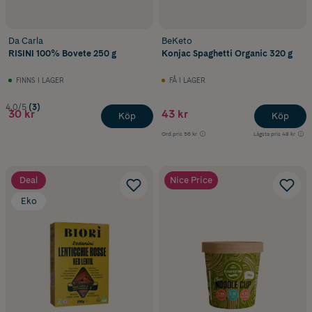
Da Carla
BeKeto
RISINI 100% Bovete 250 g
Konjac Spaghetti Organic 320 g
FINNS I LAGER
FÅ I LAGER
4.0/5
(3)
30 kr
43 kr
Köp
Köp
Ord.pris
56 kr
Lägsta pris
48 kr
Deal
Nice Price
Eko