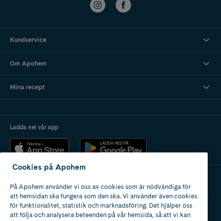
Kundservice
Om Apohem
Mina recept
Ladda ner vår app
Cookies på Apohem
På Apohem använder vi oss av cookies som är nödvändiga för
Apotek med tillstånd
att hemsidan ska fungera som den ska. Vi använder även cookies
av Läkemedelsverket
för funktionalitet, statistik och marknadsföring. Det hjälper oss
att följa och analysera beteenden på vår hemsida, så att vi kan