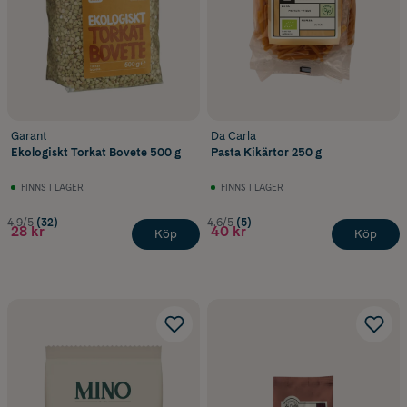
Garant
Da Carla
Ekologiskt Torkat Bovete 500 g
Pasta Kikärtor 250 g
FINNS I LAGER
FINNS I LAGER
4.9/5
(32)
4.6/5
(5)
28 kr
40 kr
Köp
Köp