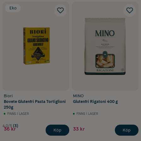
Eko
Biori
MINO
Bovete Glutenfri Pasta Tortiglioni
Glutenfri Rigatoni 400 g
250g
FINNS I LAGER
FINNS I LAGER
4.0/5
(3)
36 kr
33 kr
Köp
Köp