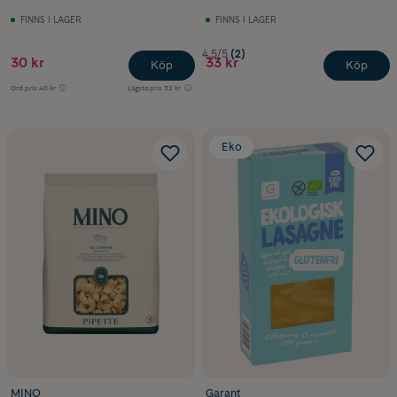
FINNS I LAGER
FINNS I LAGER
4.5/5
(2)
30 kr
33 kr
Köp
Köp
Ord.pris
40 kr
Lägsta pris
32 kr
Eko
MINO
Garant