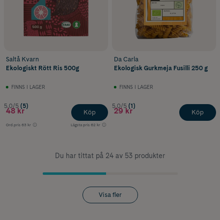
Saltå Kvarn
Da Carla
Ekologiskt Rött Ris 500g
Ekologisk Gurkmeja Fusilli 250 g
FINNS I LAGER
FINNS I LAGER
5.0/5
(5)
5.0/5
(1)
48 kr
29 kr
Köp
Köp
Ord.pris
63 kr
Lägsta pris
62 kr
Du har tittat på 24 av 53 produkter
Visa fler