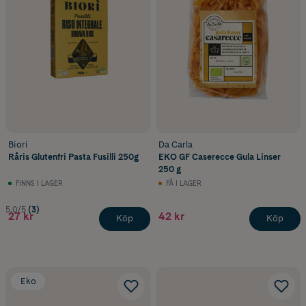
Biori
Da Carla
Råris Glutenfri Pasta Fusilli 250g
EKO GF Caserecce Gula Linser
250 g
FINNS I LAGER
FÅ I LAGER
5.0/5
(3)
27 kr
42 kr
Köp
Köp
Eko