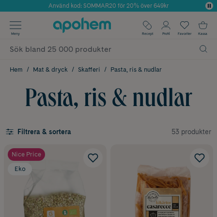
Använd kod: SOMMAR20 för 20% över 649kr
Årets Butik 2025 inom Skönhet
✓ Fri frakt
Meny
Recept
Profil
Favoriter
Kassa
✓ Rådgivning från farmaceuter & hudterapeuter
✓ Poäng på alla köp*
Hem
Mat & dryck
Skafferi
Pasta, ris & nudlar
Pasta, ris & nudlar
53 produkter
Filtrera & sortera
Nice Price
Eko