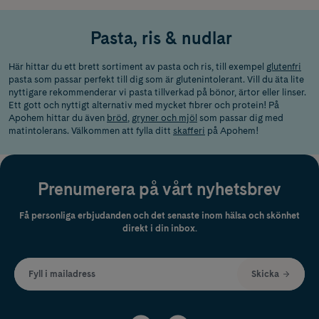
Pasta, ris & nudlar
Här hittar du ett brett sortiment av pasta och ris, till exempel
glutenfri
pasta som passar perfekt till dig som är glutenintolerant. Vill du äta lite
nyttigare rekommenderar vi pasta tillverkad på bönor, ärtor eller linser.
Ett gott och nyttigt alternativ med mycket fibrer och protein! På
Apohem hittar du även
bröd
,
gryner och mjöl
som passar dig med
matintolerans. Välkommen att fylla ditt
skafferi
på Apohem!
Prenumerera på vårt nyhetsbrev
Få personliga erbjudanden och det senaste inom hälsa och skönhet
direkt i din inbox.
Fyll i mailadress
Skicka