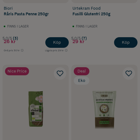
Biori
Urtekram Food
Råris Pasta Penne 250gr
Fusilli Glutenfri 250g
FINNS I LAGER
FINNS I LAGER
5.0/5
(3)
5.0/5
(7)
26 kr
29 kr
Köp
Köp
Ord.pris
30 kr
Lägsta pris
29 kr
Nice Price
Deal
Eko