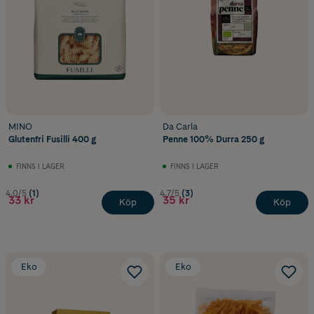
MINO
Da Carla
Glutenfri Fusilli 400 g
Penne 100% Durra 250 g
FINNS I LAGER
FINNS I LAGER
4.0/5
(1)
4.7/5
(3)
33 kr
35 kr
Köp
Köp
Eko
Eko