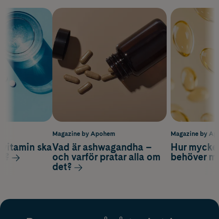
m
Magazine by Apohem
Magazine by A
vitamin ska
Vad är ashwagandha –
Hur mycke
ag?
och varför pratar alla om
behöver m
det?