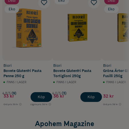
Deal
Eko
Deal
Eko
Eko
Biori
Biori
Biori
Bovete Glutenfri Pasta
Bovete Glutenfri Pasta
Gröna Ärtor Glu
Penne 250 g
Tortiglioni 250g
Fusilli 250g
FINNS I LAGER
FINNS I LAGER
FINNS I LAGER
4.8/5
(9)
4.0/5
(3)
33 kr
36 kr
32 kr
Köp
Köp
Ord.pris
39 kr
Lägsta pris
38 kr
Ord.pris
38 kr
Apohem Magazine