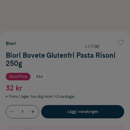
Biori
2.0/5
(2)
Biori Bovete Glutenfri Pasta Risoni
250g
Nice Price
Eko
32 kr
Finns i lager
,
hos dig inom 1-2 vardagar
Lägg i varukorgen