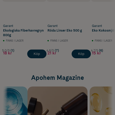
Garant
Garant
Garant
Ekologiska Fiberhavregryn
Röda Linser Eko 500 g
Eko Kokosmjöl
800g
FINNS I LAGER
FINNS I LAGER
FINNS I LAGER
5.0/5
(1)
4.6/5
(7)
4.7/5
(6)
18 kr
21 kr
15 kr
Köp
Köp
Apohem Magazine