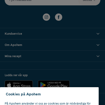
Kundservice
Om Apohem
Mina recept
Ladda ner vår app
Cookies på Apohem
På Apohem använder vi oss av cookies som är nödvändiga för
Apotek med tillstånd