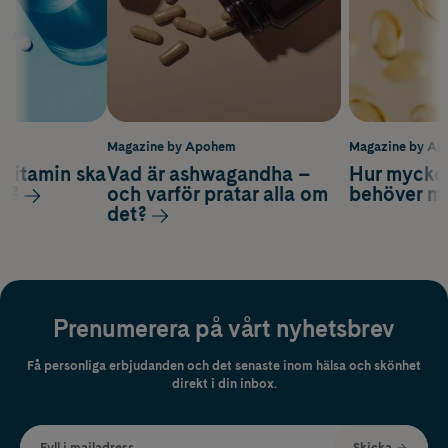
m
Magazine by Apohem
Magazine by A
vitamin ska
Vad är ashwagandha –
Hur mycke
ag?
och varför pratar alla om
behöver m
det?
Prenumerera på vårt nyhetsbrev
Få personliga erbjudanden och det senaste inom hälsa och skönhet
direkt i din inbox.
Fyll i mailadress
Skicka