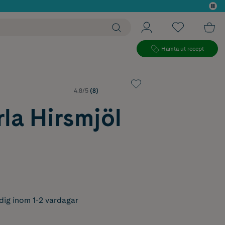
 köp*
Hämta ut recept
4.8/5
(8)
la Hirsmjöl
dig inom 1-2 vardagar