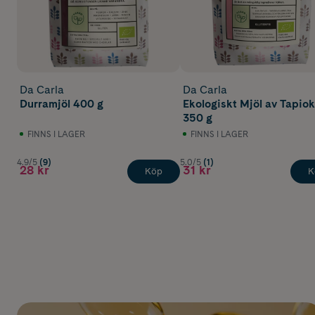
Da Carla
Da Carla
Durramjöl 400 g
Ekologiskt Mjöl av Tapio
350 g
FINNS I LAGER
FINNS I LAGER
4.9/5
(9)
5.0/5
(1)
28 kr
31 kr
Köp
K