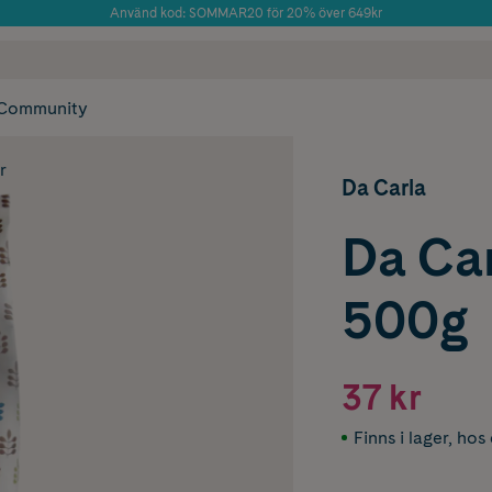
Använd kod: SOMMAR20 för 20% över 649kr
Årets Butik 2025 inom Skönhet
 frakt
✓ Rådgivning från farmaceuter & hudterapeuter
✓ Poäng på alla
Community
r
Da Carla
Da Car
500g
37 kr
Finns i lager
,
hos 