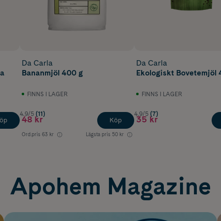
Da Carla
Da Carla
ka
Bananmjöl 400 g
Ekologiskt Bovetemjöl 
FINNS I LAGER
FINNS I LAGER
4.9/5
(11)
4.9/5
(7)
48 kr
35 kr
öp
Köp
Ord.pris
63 kr
Lägsta pris
50 kr
Apohem Magazine