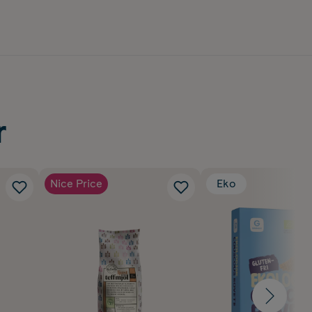
r
Nice Price
Eko