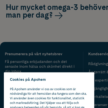
Hur mycket omega-3 behöve
man per dag?
Prenumerera på vårt nyhetsbrev
Kundservi
Få personliga erbjudanden och det
Rådgivning
senaste inom hälsa och skönhet direkt i
din inbox.
Ångerrätt 
Cookies på Apohem
Vår experti
Fyll i mailadress
Skicka
Tillgänglig
På Apohem använder vi oss av cookies som är
nödvändiga för att hemsidan ska fungera som den ska.
Återkallels
Vi använder även cookies för funktionalitet, statistik
och marknadsföring. Det hjälper oss att följa och
Leveranser
analysera beteenden på vår hemsida, så att vi kan ge