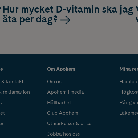
r
Hur mycket D-vitamin ska jag
äta per dag?
ce
Om Apohem
Mina re
 & kontakt
Om oss
Hämta u
& reklamation
Apohem i media
Högkos
s
Hållbarhet
Rådgivn
het
Club Apohem
Läkeme
er
Utmärkelser & priser
Jobba hos oss