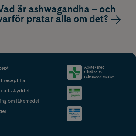
Vad är ashwagandha – och
varför pratar alla om det?
cept
Apotek med
tillstånd av
Läkemedelsverket
t recept här
tnadsskyddet
ing om läkemedel
del