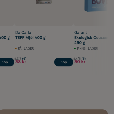
Da Carla
Garant
400 g
TEFF Mjöl 400 g
Ekologisk Couscous 
250 g
FÅ I LAGER
FINNS I LAGER
4.7/5
(6)
4.4/5
(5)
38 kr
30 kr
Köp
Köp