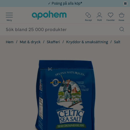
✓ Poäng på alla köp*
✓ Rådgivning från farmaceuter & hudterapeuter
Använd kod: SOMMAR20 för 20% över 649kr
Årets Butik 2025 inom Skönhet
✓ Fri frakt
Meny
Recept
Profil
Favoriter
Kassa
Hem
Mat & dryck
Skafferi
Kryddor & smaksättning
Salt