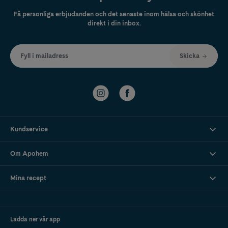
Få personliga erbjudanden och det senaste inom hälsa och skönhet
direkt i din inbox.
Fyll i mailadress
Skicka
Kundservice
Om Apohem
Mina recept
Ladda ner vår app