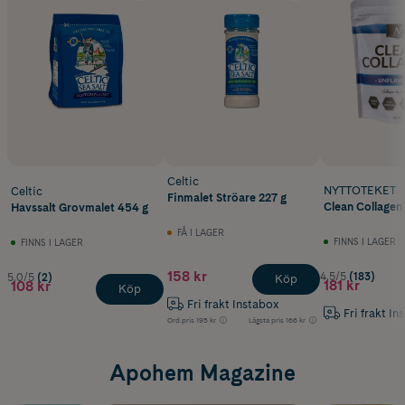
Celtic
NYTTOTEKET
Celtic
Finmalet Ströare 227 g
Clean Collagen
Havssalt Grovmalet 454 g
FÅ I LAGER
FINNS I LAGER
FINNS I LAGER
158 kr
4.5/5
(183)
5.0/5
(2)
Köp
181 kr
108 kr
Köp
Fri frakt Instabox
Fri frakt In
Ord.pris
195 kr
Lägsta pris
166 kr
Apohem Magazine