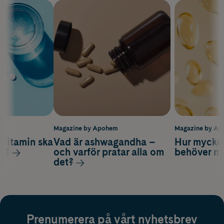
m
Magazine by Apohem
Magazine by A
vitamin ska
Vad är ashwagandha –
Hur mycke
ag?
och varför pratar alla om
behöver m
det?
Prenumerera på vårt nyhetsbrev