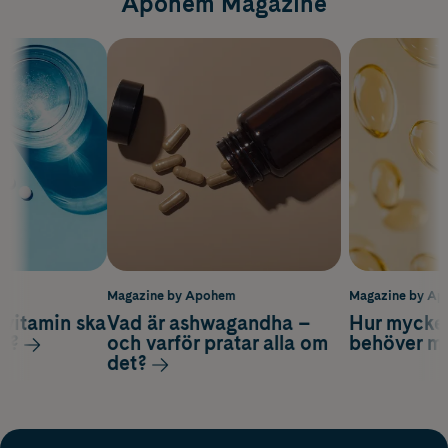
Apohem Magazine
m
Magazine by Apohem
Magazine by A
vitamin ska
Vad är ashwagandha –
Hur mycke
ag?
och varför pratar alla om
behöver m
det?