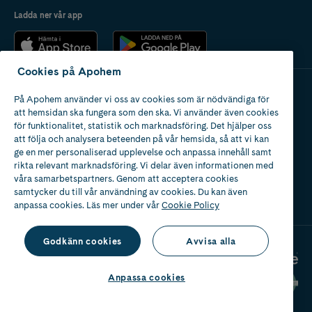
Ladda ner vår app
Cookies på Apohem
På Apohem använder vi oss av cookies som är nödvändiga för
Apotek med tillstånd
att hemsidan ska fungera som den ska. Vi använder även cookies
av Läkemedelsverket
för funktionalitet, statistik och marknadsföring. Det hjälper oss
att följa och analysera beteenden på vår hemsida, så att vi kan
ge en mer personaliserad upplevelse och anpassa innehåll samt
rikta relevant marknadsföring. Vi delar även informationen med
våra samarbetspartners. Genom att acceptera cookies
samtycker du till vår användning av cookies. Du kan även
2024
anpassa cookies. Läs mer under vår
Cookie Policy
Godkänn cookies
Avvisa alla
Anpassa cookies