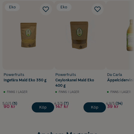
Eko
Eko
Powerfruits
Powerfruits
Da Carla
Ingefära Mald Eko 350 g
Ceylonkanel Mald Eko
Äppelcidervinäg
400 g
FINNS I LAGER
FINNS I LAGER
FINNS I LAGER
5.0/5
(5)
4.3/5
(7)
4.9/5
(34)
90 kr
147 kr
39 kr
Köp
Köp