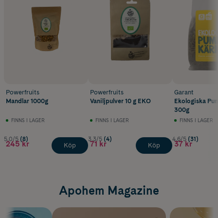
Powerfruits
Powerfruits
Garant
Mandlar 1000g
Vaniljpulver 10 g EKO
Ekologiska Pu
300g
FINNS I LAGER
FINNS I LAGER
FINNS I LAGER
5.0/5
(8)
3.3/5
(4)
4.6/5
(31)
245 kr
71 kr
37 kr
Köp
Köp
Apohem Magazine