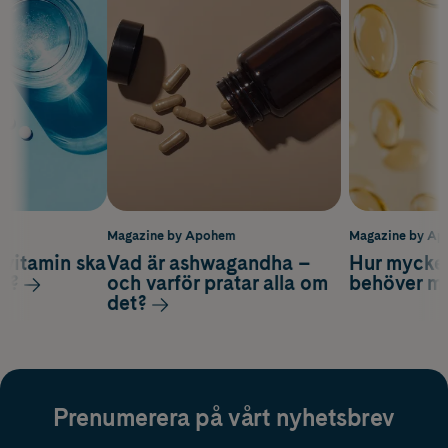
m
Magazine by Apohem
Magazine by A
vitamin ska
Vad är ashwagandha –
Hur mycke
ag?
och varför pratar alla om
behöver m
det?
Prenumerera på vårt nyhetsbrev