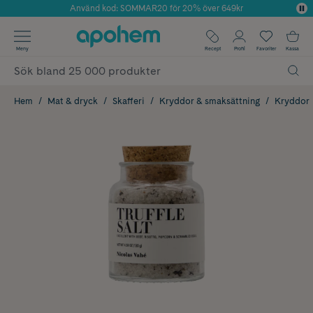
Använd kod: SOMMAR20 för 20% över 649kr
Årets Butik 2025 inom Skönhet
✓ Fri frakt
Meny
Recept
Profil
Favoriter
Kassa
✓ Rådgivning från farmaceuter & hudterapeuter
✓ Poäng på alla köp*
Hem
Mat & dryck
Skafferi
Kryddor & smaksättning
Kryddor