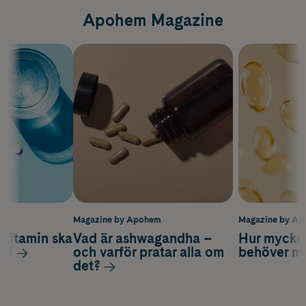
Apohem Magazine
m
Magazine by Apohem
Magazine by A
vitamin ska
Vad är ashwagandha –
Hur mycke
ag?
och varför pratar alla om
behöver m
det?