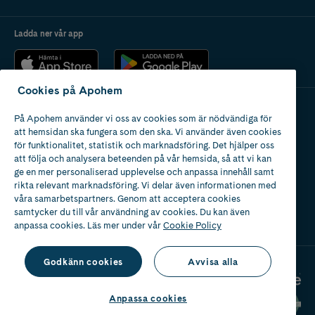
Ladda ner vår app
Cookies på Apohem
På Apohem använder vi oss av cookies som är nödvändiga för
Apotek med tillstånd
att hemsidan ska fungera som den ska. Vi använder även cookies
av Läkemedelsverket
för funktionalitet, statistik och marknadsföring. Det hjälper oss
att följa och analysera beteenden på vår hemsida, så att vi kan
ge en mer personaliserad upplevelse och anpassa innehåll samt
rikta relevant marknadsföring. Vi delar även informationen med
våra samarbetspartners. Genom att acceptera cookies
samtycker du till vår användning av cookies. Du kan även
2024
anpassa cookies. Läs mer under vår
Cookie Policy
Godkänn cookies
Avvisa alla
Anpassa cookies