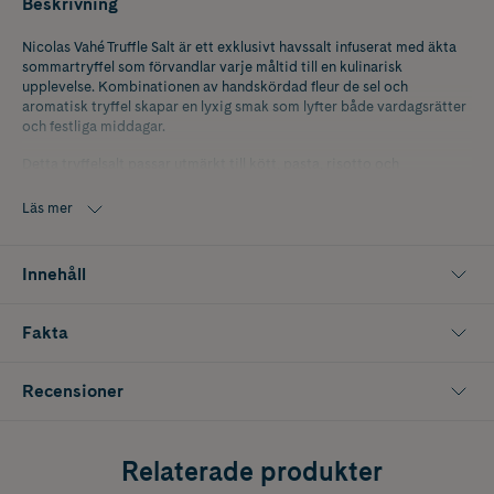
Beskrivning
Nicolas Vahé Truffle Salt är ett exklusivt havssalt infuserat med äkta
sommartryffel som förvandlar varje måltid till en kulinarisk
upplevelse. Kombinationen av handskördad fleur de sel och
aromatisk tryffel skapar en lyxig smak som lyfter både vardagsrätter
och festliga middagar.
Detta tryffelsalt passar utmärkt till kött, pasta, risotto och
potatisrätter men kan även strös över popcorn eller blandas i
äggröror för en sofistikerad twist. Ett måste i köket för dig som vill
Läs mer
ge maten en elegant och fyllig smakprofil.
Innehåller 130 g.
Innehåll
Fakta
Recensioner
Relaterade produkter