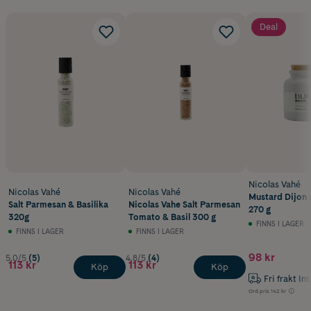
Deal
Nicolas Vahé
Nicolas Vahé
Nicolas Vahé
Mustard Dijon
Salt Parmesan & Basilika
Nicolas Vahe Salt Parmesan
270 g
320g
Tomato & Basil 300 g
FINNS I LAGER
FINNS I LAGER
FINNS I LAGER
98 kr
5.0/5
(5)
4.8/5
(4)
113 kr
113 kr
Köp
Köp
Fri frakt In
Ord.pris
142 kr