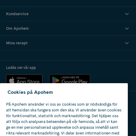
Kundservice
Om Apohem
Mina recept
Ladda ner vår app
Cookies på Apohem
På Apohem använder vi oss av cookies som är nödvändiga för
Apotek med tillstånd
att hemsidan ska fungera som den ska. Vi använder även cookies
av Läkemedelsverket
för funktionalitet, statistik och marknadsföring. Det hjälper oss
att följa och analysera beteenden på vår hemsida, så att vi kan
ge en mer personaliserad upplevelse och anpassa innehåll samt
rikta relevant marknadsföring. Vi delar även informationen med