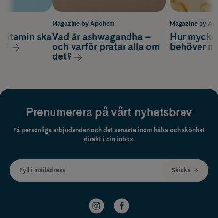
m
Magazine by Apohem
Magazine by A
vitamin ska
Vad är ashwagandha –
Hur mycke
ag?
och varför pratar alla om
behöver m
det?
Prenumerera på vårt nyhetsbrev
Få personliga erbjudanden och det senaste inom hälsa och skönhet
direkt i din inbox.
Fyll i mailadress
Skicka