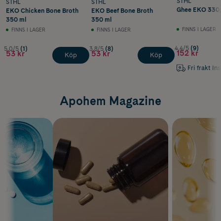
STHL
STHL
STHL
Ghee EKO 330
EKO Chicken Bone Broth
EKO Beef Bone Broth
350 ml
350 ml
FINNS I LAGER
FINNS I LAGER
FINNS I LAGER
4.4/5
(9)
5.0/5
(1)
3.8/5
(8)
152 kr
53 kr
53 kr
Köp
Köp
Fri frakt In
Apohem Magazine