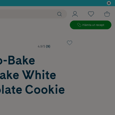
 köp*
Hämta ut recept
4.9/5
(9)
o-Bake
lake White
late Cookie