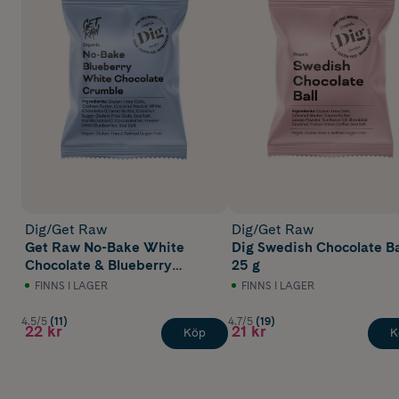
Dig/Get Raw
Dig/Get Raw
Get Raw No-Bake White
Dig Swedish Chocolate Ba
Chocolate & Blueberry
25 g
Crumble 35 g
FINNS I LAGER
FINNS I LAGER
4.5/5
(11)
4.7/5
(19)
22 kr
21 kr
Köp
K