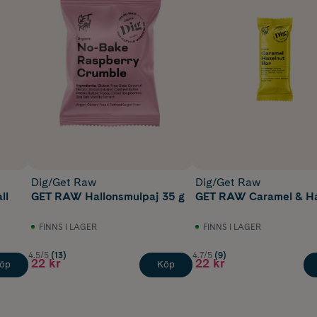
Dig/Get Raw
Dig/Get Raw
ll
GET RAW Hallonsmulpaj 35 g
GET RAW Caramel & Ha
FINNS I LAGER
FINNS I LAGER
4.5/5
(13)
4.7/5
(9)
22 kr
22 kr
öp
Köp