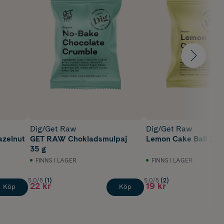
Dig/Get Raw
Dig/Get Raw
zelnut
GET RAW Chokladsmulpaj
Lemon Cake Ball 25 
35 g
FINNS I LAGER
FINNS I LAGER
5.0/5
(1)
5.0/5
(2)
22 kr
19 kr
Köp
Köp