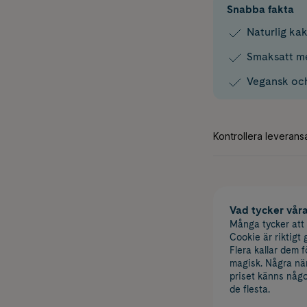
Snabba fakta
Naturlig ka
Smaksatt me
Vegansk och
Vad tycker vår
Många tycker att
Cookie är riktigt
Flera kallar dem 
magisk. Några näm
priset känns någ
de flesta.