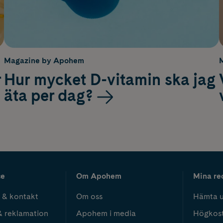
Magazine by Apohem
r
Hur mycket D-vitamin ska jag
äta per dag?
ce
Om Apohem
Mina re
 & kontakt
Om oss
Hämta u
& reklamation
Apohem i media
Högkos