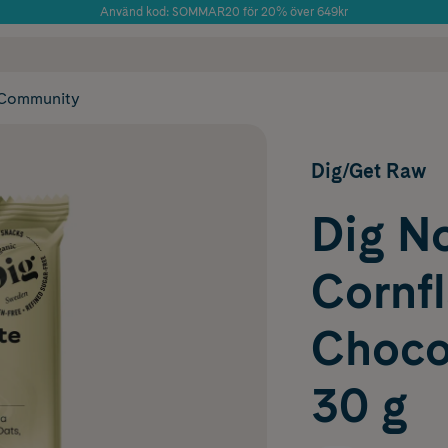
Använd kod: SOMMAR20 för 20% över 649kr
Årets Butik 2025 inom Skönhet
 frakt
✓ Rådgivning från farmaceuter & hudterapeuter
✓ Poäng på alla
Community
Dig/Get Raw
Dig N
Cornf
Choco
30 g