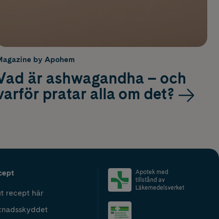
Magazine by Apohem
Vad är ashwagandha – och
varför pratar alla om det?
cept
Apotek med
tillstånd av
Läkemedelsverket
t recept här
tnadsskyddet