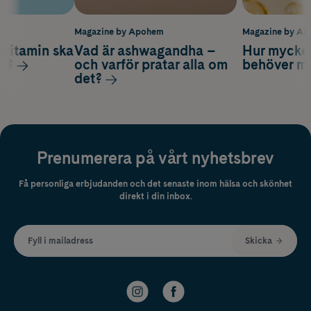
m
Magazine by Apohem
Magazine by A
vitamin ska
Vad är ashwagandha –
Hur mycke
ag?
och varför pratar alla om
behöver m
det?
Prenumerera på vårt nyhetsbrev
Få personliga erbjudanden och det senaste inom hälsa och skönhet
direkt i din inbox.
Fyll i mailadress
Skicka