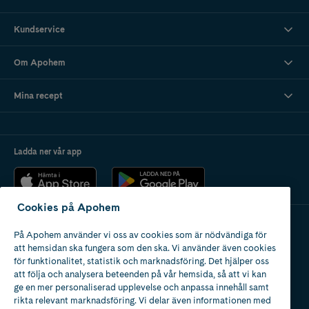
Kundservice
Om Apohem
Mina recept
Ladda ner vår app
Cookies på Apohem
På Apohem använder vi oss av cookies som är nödvändiga för
Apotek med tillstånd
att hemsidan ska fungera som den ska. Vi använder även cookies
av Läkemedelsverket
för funktionalitet, statistik och marknadsföring. Det hjälper oss
att följa och analysera beteenden på vår hemsida, så att vi kan
ge en mer personaliserad upplevelse och anpassa innehåll samt
rikta relevant marknadsföring. Vi delar även informationen med