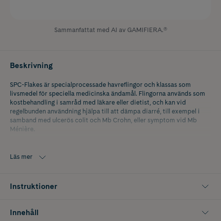
Sammanfattat med AI av GAMIFIERA.®
Beskrivning
SPC-Flakes är specialprocessade havreflingor och klassas som
livsmedel för speciella medicinska ändamål. Flingorna används som
kostbehandling i samråd med läkare eller dietist, och kan vid
regelbunden användning hjälpa till att dämpa diarré, till exempel i
samband med ulcerös colit och Mb Crohn, eller symptom vid Mb
Ménière.
SPC-Flakes framställs under en unik och patenterad
produktionsmetod. SPC står för “Specially Processed Cereals”. Det
Läs mer
är en havregrynsprodukt som är specialbehandlad så att kroppen
stimuleras till att producera och aktivera mer antisekretorisk faktor
(AF). AF kan normalisera vatten- och saltsekretionen i tarmen och är
Instruktioner
ett potent medel mot diarré.
SPC Flakes bör användas i samråd med läkare eller dietist.
Innehåll