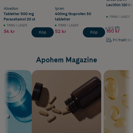
Lecithin 120 ka
Alvedon
Ipren
Tabletter 500 mg
400mg Ibuprofen 30
FINNS I LAGER
Paracetamol 20 st
tabletter
FINNS I LAGER
FINNS I LAGER
4.9/5
(7)
160 kr
34 kr
52 kr
Köp
Köp
Fri frakt In
Apohem Magazine