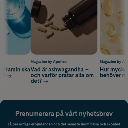
m
Magazine by Apohem
Magazine by A
vitamin ska
Vad är ashwagandha –
Hur mycke
ag?
och varför pratar alla om
behöver m
det?
Prenumerera på vårt nyhetsbrev
Få personliga erbjudanden och det senaste inom hälsa och skönhet