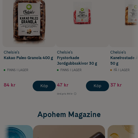
Chelsie's
Chelsie's
Chelsie's
Kakao Paleo Granola 400 g
Frystorkade
Kanelrostade Ä
Jordgubbsskivor 30 g
50 g
FINNS I LAGER
FINNS I LAGER
FÅ I LAGER
84 kr
47 kr
37 kr
Köp
Köp
Ord.pris
55 kr
Apohem Magazine