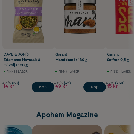
DAVE & JON´S
Garant
Garant
Edamame Havssalt &
Mandelsmör 180 g
Saffran 0,5 g
Olivolja 100 g
FINNS I LAGER
FINNS I LAGER
FINNS I LAGER
4.3/5
(68)
4.8/5
(42)
4.7/5
(230)
14 kr
49 kr
15 kr
Köp
Köp
Apohem Magazine