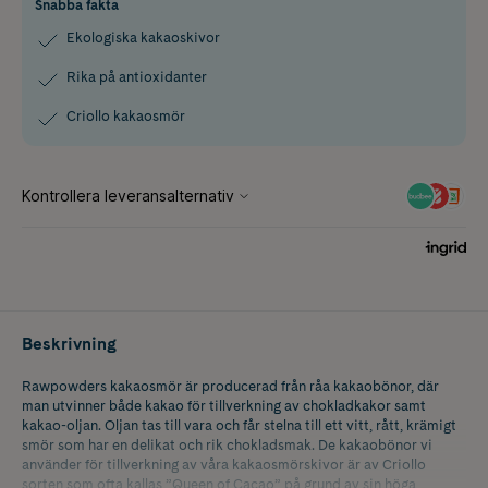
Snabba fakta
Ekologiska kakaoskivor
Rika på antioxidanter
Criollo kakaosmör
Beskrivning
Rawpowders kakaosmör är producerad från råa kakaobönor, där
man utvinner både kakao för tillverkning av chokladkakor samt
kakao-oljan. Oljan tas till vara och får stelna till ett vitt, rått, krämigt
smör som har en delikat och rik chokladsmak. De kakaobönor vi
använder för tillverkning av våra kakaosmörskivor är av Criollo
sorten som ofta kallas ”Queen of Cacao” på grund av sin höga