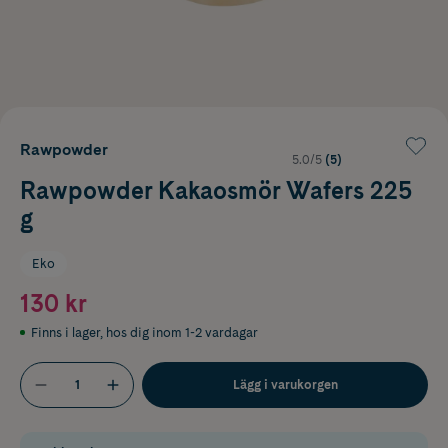
Rawpowder
5.0/5
(5)
Rawpowder Kakaosmör Wafers 225
g
Eko
130 kr
Finns i lager
,
hos dig inom 1-2 vardagar
Lägg i varukorgen