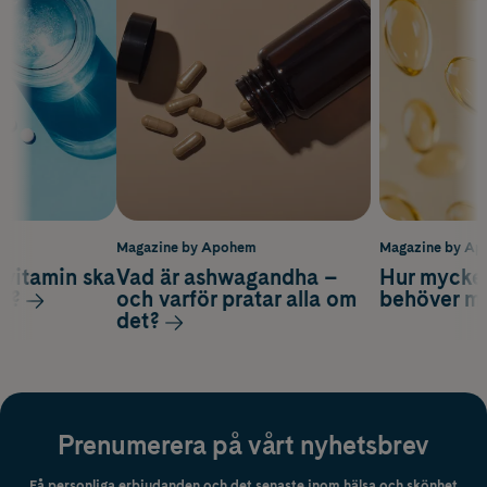
m
Magazine by Apohem
Magazine by A
vitamin ska
Vad är ashwagandha –
Hur mycke
ag?
och varför pratar alla om
behöver m
det?
Prenumerera på vårt nyhetsbrev
Få personliga erbjudanden och det senaste inom hälsa och skönhet