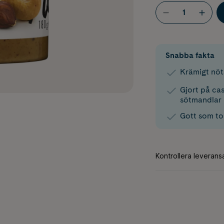
Snabba fakta
Krämigt nö
Gjort på ca
sötmandlar
Gott som t