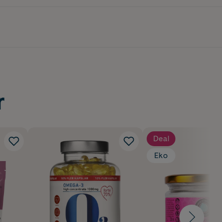
r
Deal
Eko