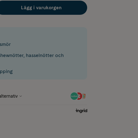
Lägg i varukorgen
tsmör
shewnötter, hasselnötter och
opping