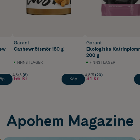
Garant
Garant
hew
Cashewnötsmör 180 g
Ekologiska Katrinplo
200 g
FINNS I LAGER
FINNS I LAGER
4.8/5
(8)
4.8/5
(20)
56 kr
31 kr
öp
Köp
Apohem Magazine