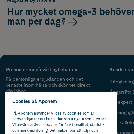
Magazine by Apohem
Hur mycket omega-3 behöve
man per dag?
Prenumerera på vårt nyhetsbrev
Kundservi
Få personliga erbjudanden och det
Rådgivning
senaste inom hälsa och skönhet direkt i
din inbox.
Ångerrätt 
Cookies på Apohem
Vår experti
Fyll i mailadress
Skicka
Tillgänglig
På Apohem använder vi oss av cookies som är
nödvändiga för att hemsidan ska fungera som den ska.
Återkallels
Vi använder även cookies för funktionalitet, statistik
och marknadsföring. Det hjälper oss att följa och
Leveranser