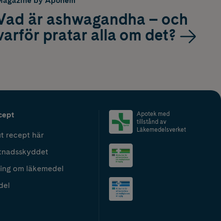
Magazine by Apohem
Vad är ashwagandha – och
varför pratar alla om det?
cept
Apotek med
tillstånd av
Läkemedelsverket
t recept här
tnadsskyddet
ing om läkemedel
del