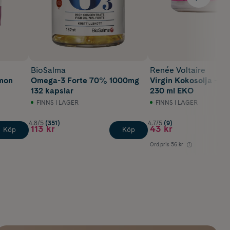
BioSalma
Renée Voltaire
mmon
Omega-3 Forte 70% 1000mg
Virgin Kokosolja - K
132 kapslar
230 ml EKO
FINNS I LAGER
FINNS I LAGER
4.8/5
(351)
4.7/5
(9)
113 kr
43 kr
Köp
Köp
Ord.pris
56 kr
Lägst