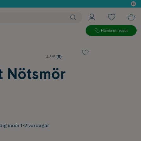
 köp*
Hämta ut recept
4.8/5
(5)
t Nötsmör
dig inom 1-2 vardagar