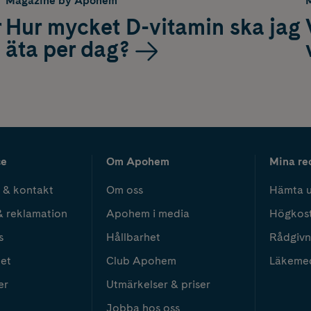
Magazine by Apohem
r
Hur mycket D-vitamin ska jag
äta per dag?
ce
Om Apohem
Mina re
 & kontakt
Om oss
Hämta u
& reklamation
Apohem i media
Högkos
s
Hållbarhet
Rådgivn
het
Club Apohem
Läkeme
er
Utmärkelser & priser
Jobba hos oss