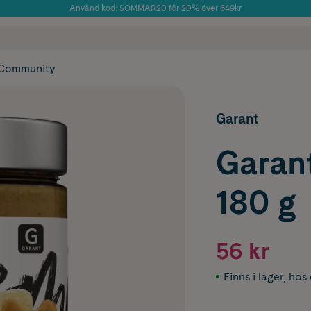
Använd kod: SOMMAR20 för 20% över 649kr
Årets Butik 2025 inom Skönhet
 frakt
✓ Rådgivning från farmaceuter & hudterapeuter
✓ Poäng på alla
Community
Garant
Garan
180 g
56 kr
Finns i lager
,
hos 