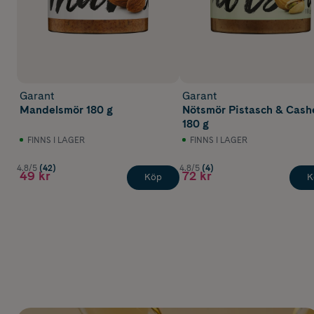
Garant
Garant
Mandelsmör 180 g
Nötsmör Pistasch & Cas
180 g
FINNS I LAGER
FINNS I LAGER
4.8/5
(42)
4.8/5
(4)
49 kr
72 kr
Köp
K