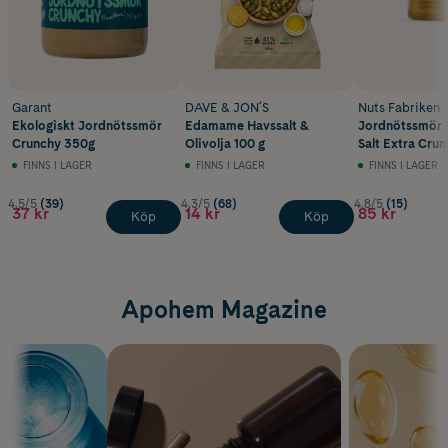
Garant
DAVE & JON´S
Nuts Fabriken
Ekologiskt Jordnötssmör
Edamame Havssalt &
Jordnötssmör 
Crunchy 350g
Olivolja 100 g
FINNS I LAGER
FINNS I LAGER
FINNS I LAGER
4.5/5
(39)
4.3/5
(68)
4.8/5
(15)
37 kr
14 kr
85 kr
Köp
Köp
Apohem Magazine