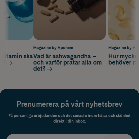
m
Magazine by Apohem
Magazine by A
vitamin ska
Vad är ashwagandha –
Hur mycke
ag?
och varför pratar alla om
behöver m
det?
Prenumerera på vårt nyhetsbrev
Få personliga erbjudanden och det senaste inom hälsa och skönhet
direkt i din inbox.