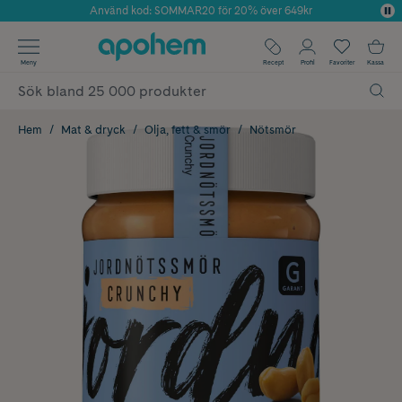
Använd kod: SOMMAR20 för 20% över 649kr
Årets Butik 2025 inom Skönhet
✓ Fri frakt
Meny
Recept
Profil
Favoriter
Kassa
✓ Rådgivning från farmaceuter & hudterapeuter
✓ Poäng på alla köp*
Hem
Mat & dryck
Olja, fett & smör
Nötsmör