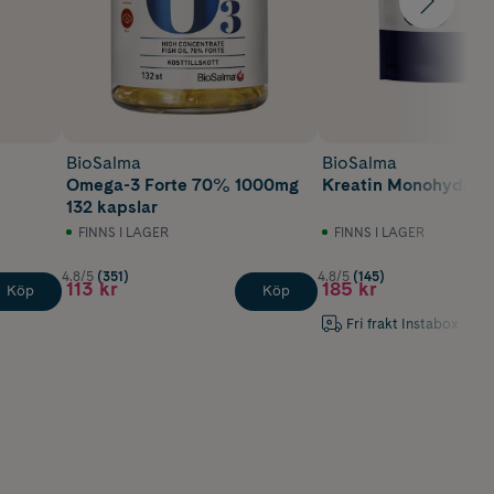
BioSalma
BioSalma
Omega-3 Forte 70% 1000mg
Kreatin Monohydrat
132 kapslar
FINNS I LAGER
FINNS I LAGER
4.8/5
(351)
4.8/5
(145)
113 kr
185 kr
Köp
Köp
Fri frakt Instabox