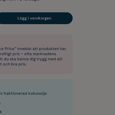
Lägg i varukorgen
e Price” innebär att produkten har
raftigt pris – ofta marknadens
 att du ska känna dig trygg med att
st och bra pris.
iv fraktionerad kokosolja
s
k