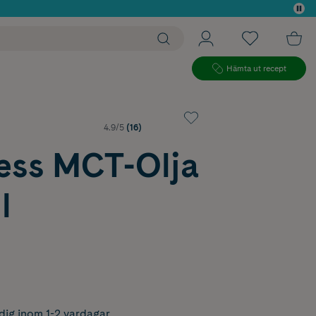
 köp*
Hämta ut recept
4.9/5
(16)
ess MCT-Olja
l
dig inom 1-2 vardagar