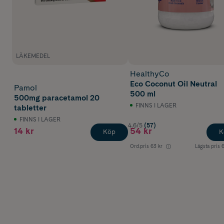
LÄKEMEDEL
HealthyCo
Eco Coconut Oil Neutral
Pamol
500 ml
500mg paracetamol 20
FINNS I LAGER
tabletter
FINNS I LAGER
4.6/5
(57)
14 kr
54 kr
Köp
K
Ord.pris
63 kr
Lägsta pris
6