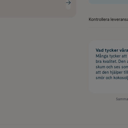
Vad tycker vår
Många tycker att
bra kvalitet. Den 
skum och ses som 
att den hjälper t
smör och kokosol
Samman