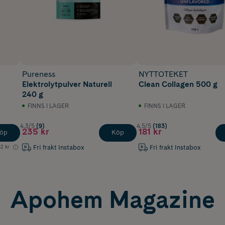
Pureness
NYTTOTEKET
Elektrolytpulver Naturell
Clean Collagen 500 g
240 g
FINNS I LAGER
FINNS I LAGER
4.3/5
(9)
4.5/5
(183)
235 kr
181 kr
öp
Köp
Fri frakt Instabox
Fri frakt Instabox
2 kr
Apohem Magazine