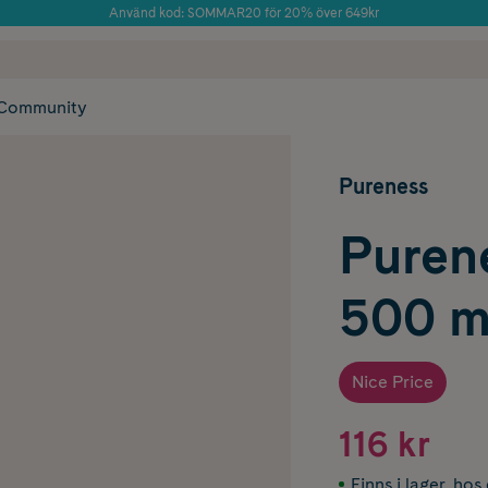
Använd kod: SOMMAR20 för 20% över 649kr
Årets Butik 2025 inom Skönhet
 frakt
✓ Rådgivning från farmaceuter & hudterapeuter
✓ Poäng på alla
Community
Pureness
Puren
500 m
Nice Price
116 kr
Finns i lager
,
hos 