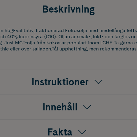
Beskrivning
n högkvalitativ, fraktionerad kokosolja med medellånga fetts
h 40% kaprinsyra (C10). Oljan är smak-, lukt- och färglös o
. Just MCT-olja från kokos är populärt inom LCHF. Ta gärna e
hie eller över salladen.Tål upphettning, men rekommenderas ej
Instruktioner
Innehåll
Fakta