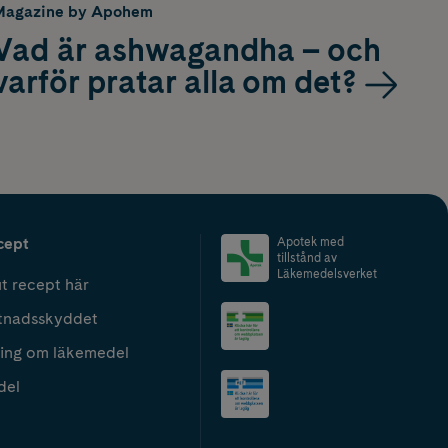
Magazine by Apohem
Vad är ashwagandha – och
varför pratar alla om det?
cept
Apotek med
tillstånd av
Läkemedelsverket
t recept här
tnadsskyddet
ing om läkemedel
del