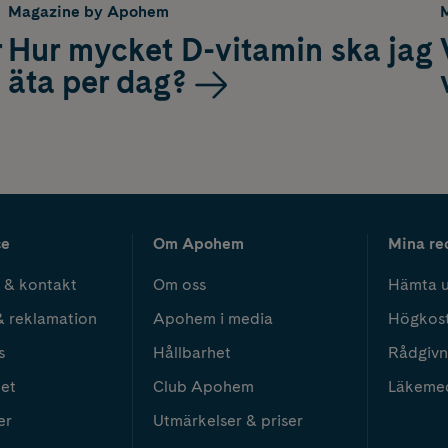
Magazine by Apohem
r
Hur mycket D-vitamin ska jag
äta per dag?
ce
Om Apohem
Mina re
 & kontakt
Om oss
Hämta u
& reklamation
Apohem i media
Högkos
s
Hållbarhet
Rådgivn
het
Club Apohem
Läkeme
er
Utmärkelser & priser