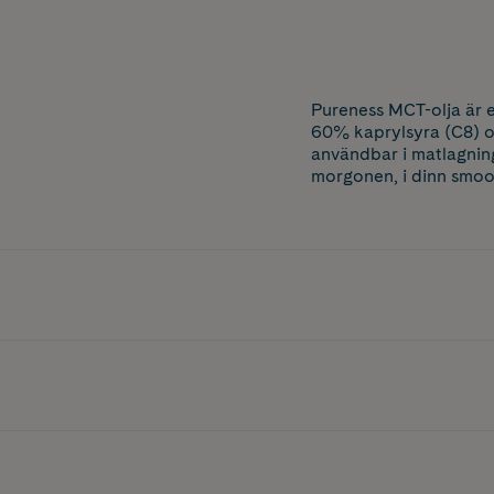
Pureness MCT-olja är e
60% kaprylsyra (C8) oc
användbar i matlagning
morgonen, i dinn smoot