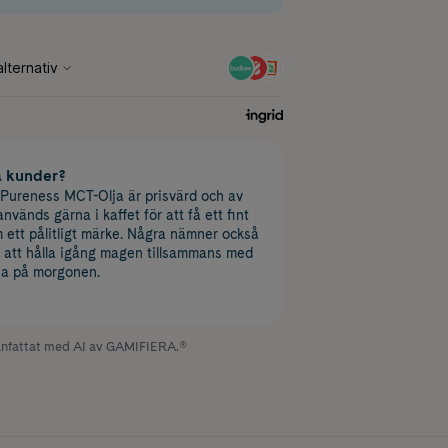
a kunder?
 Pureness MCT-Olja är prisvärd och av
används gärna i kaffet för att få ett fint
ett pålitligt märke. Några nämner också
ill att hålla igång magen tillsammans med
ja på morgonen.
fattat med AI av GAMIFIERA.®