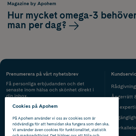
Magazine by Apohem
Hur mycket omega-3 behöve
man per dag?
Prenumerera på vårt nyhetsbrev
Kundservi
Få personliga erbjudanden och det
Rådgivning
senaste inom hälsa och skönhet direkt i
din inbox.
Ångerrätt 
Cookies på Apohem
Vår experti
Fyll i mailadress
Skicka
Tillgänglig
På Apohem använder vi oss av cookies som är
nödvändiga för att hemsidan ska fungera som den ska.
Återkallels
Vi använder även cookies för funktionalitet, statistik
och marknadsföring. Det hjälper oss att följa och