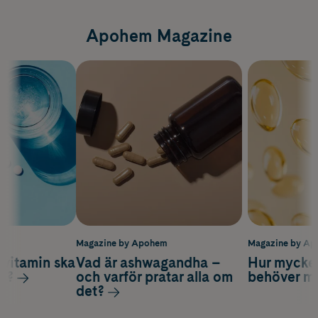
Apohem Magazine
m
Magazine by Apohem
Magazine by A
vitamin ska
Vad är ashwagandha –
Hur mycke
ag?
och varför pratar alla om
behöver m
det?