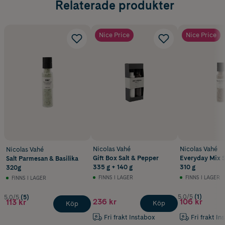
Relaterade produkter
Nice Price
Nice Price
Nicolas Vahé
Nicolas Vahé
Nicolas Vahé
Gift Box Salt & Pepper
Everyday Mix S
Salt Parmesan & Basilika
335 g + 140 g
310 g
320g
FINNS I LAGER
FINNS I LAGER
FINNS I LAGER
5.0/5
(1)
5.0/5
(5)
236 kr
106 kr
113 kr
Köp
Köp
Fri frakt Instabox
Fri frakt In