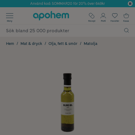
Använd kod: SOMMAR20 för 20% över 649kr
Årets Butik 2025 inom Skönhet
✓ Fri frakt
Meny
Recept
Profil
Favoriter
Kassa
✓ Rådgivning från farmaceuter & hudterapeuter
✓ Poäng på alla köp*
Hem
Mat & dryck
Olja, fett & smör
Matolja