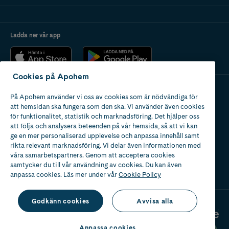
Ladda ner vår app
Cookies på Apohem
På Apohem använder vi oss av cookies som är nödvändiga för
Apotek med tillstånd
att hemsidan ska fungera som den ska. Vi använder även cookies
av Läkemedelsverket
för funktionalitet, statistik och marknadsföring. Det hjälper oss
att följa och analysera beteenden på vår hemsida, så att vi kan
ge en mer personaliserad upplevelse och anpassa innehåll samt
rikta relevant marknadsföring. Vi delar även informationen med
våra samarbetspartners. Genom att acceptera cookies
samtycker du till vår användning av cookies. Du kan även
2024
anpassa cookies. Läs mer under vår
Cookie Policy
Godkänn cookies
Avvisa alla
Anpassa cookies