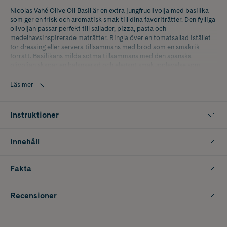
Nicolas Vahé Olive Oil Basil är en extra jungfruolivolja med basilika
som ger en frisk och aromatisk smak till dina favoriträtter. Den fylliga
olivoljan passar perfekt till sallader, pizza, pasta och
medelhavsinspirerade maträtter. Ringla över en tomatsallad istället
för dressing eller servera tillsammans med bröd som en smakrik
förrätt. Basilikans milda sötma tillsammans med den spanska
olivoljan skapar en balanserad och elegant smakupplevelse som
lyfter både kalla och varma rätter.
Läs mer
Innehåller 25 cl.
Instruktioner
Innehåll
Fakta
Recensioner