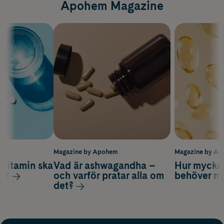
Apohem Magazine
m
Magazine by Apohem
Magazine by A
vitamin ska
Vad är ashwagandha –
Hur mycke
ag?
och varför pratar alla om
behöver m
det?