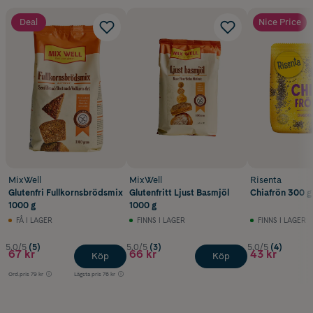
Deal
Nice Price
MixWell
MixWell
Risenta
Glutenfri Fullkornsbrödsmix
Glutenfritt Ljust Basmjöl
Chiafrön 300 g
1000 g
1000 g
FÅ I LAGER
FINNS I LAGER
FINNS I LAGER
5.0/5
(5)
5.0/5
(3)
5.0/5
(4)
67 kr
66 kr
43 kr
Köp
Köp
Ord.pris
79 kr
Lägsta pris
76 kr