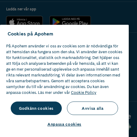
Ladda ner vår app
Cookies på Apohem
På Apohem använder vi oss av cookies som är nödvändiga för
Apotek med tillstånd
att hemsidan ska fungera som den ska. Vi använder även cookies
av Läkemedelsverket
för funktionalitet, statistik och marknadsföring. Det hjälper oss
att följa och analysera beteenden på vår hemsida, så att vi kan
ge en mer personaliserad upplevelse och anpassa innehåll samt
rikta relevant marknadsföring. Vi delar även informationen med
våra samarbetspartners. Genom att acceptera cookies
samtycker du till vår användning av cookies. Du kan även
2024
anpassa cookies. Läs mer under vår
Cookie Policy
Godkänn cookies
Avvisa alla
Anpassa cookies