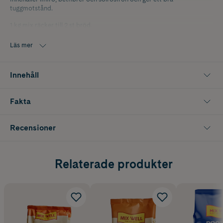
tuggmotstånd.
1 kg mix räcker till 2 st bröd.
Läs mer
Innehåll
Fakta
Recensioner
Relaterade produkter