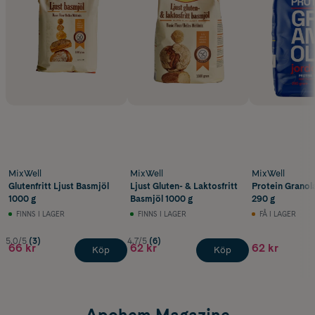
MixWell
MixWell
MixWell
Glutenfritt Ljust Basmjöl
Ljust Gluten- & Laktosfritt
Protein Granol
1000 g
Basmjöl 1000 g
290 g
FINNS I LAGER
FINNS I LAGER
FÅ I LAGER
5.0/5
(3)
4.7/5
(6)
66 kr
62 kr
62 kr
Köp
Köp