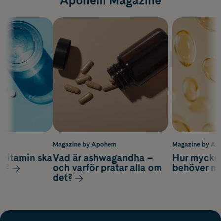
Apohem Magazine
m
Magazine by Apohem
Magazine by A
vitamin ska
Vad är ashwagandha –
Hur mycke
ag?
och varför pratar alla om
behöver m
det?