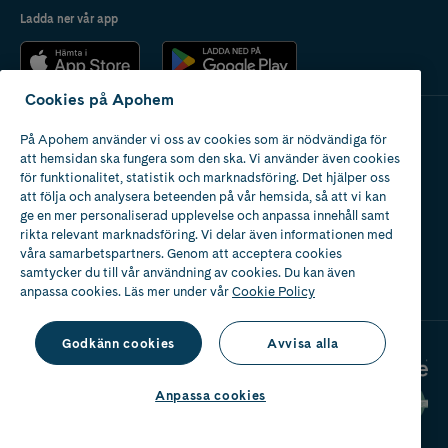
Ladda ner vår app
Cookies på Apohem
På Apohem använder vi oss av cookies som är nödvändiga för
Apotek med tillstånd
att hemsidan ska fungera som den ska. Vi använder även cookies
av Läkemedelsverket
för funktionalitet, statistik och marknadsföring. Det hjälper oss
att följa och analysera beteenden på vår hemsida, så att vi kan
ge en mer personaliserad upplevelse och anpassa innehåll samt
rikta relevant marknadsföring. Vi delar även informationen med
våra samarbetspartners. Genom att acceptera cookies
samtycker du till vår användning av cookies. Du kan även
2024
anpassa cookies. Läs mer under vår
Cookie Policy
Godkänn cookies
Avvisa alla
Anpassa cookies