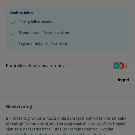
Snabba fakta
Färdig fullkornsmix
Blanda bara i jäst och vatten
1 kg mix räcker till 2 st bröd
Beskrivning
En helt färdig fullkornsmix. Blanda bara i jäst och vatten för att baka
ett saftigt fullkornsbröd, med en svag smak åt surdegshållet. Ungefär
sånt som danskarna har till sina läckra ”Smörrebröd”. Brödet
innehåller linfrö, betfibrer och solrosfrön och ger ett bra