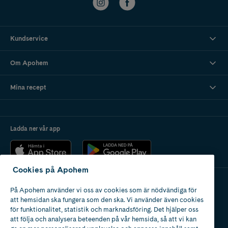
Kundservice
Om Apohem
Mina recept
Ladda ner vår app
Cookies på Apohem
På Apohem använder vi oss av cookies som är nödvändiga för
Apotek med tillstånd
att hemsidan ska fungera som den ska. Vi använder även cookies
av Läkemedelsverket
för funktionalitet, statistik och marknadsföring. Det hjälper oss
att följa och analysera beteenden på vår hemsida, så att vi kan