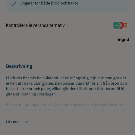
Fungerar för både bröd och kakor
Beskrivning
Lindroos Bakmix Bas Glutenfri är en mångsidig mjölmix som gör det
enkelt att baka utan gluten. Den passar utmärkt för allt från bröd och
bullar till kakor och pajer, vilket gör den till ett praktiskt basmjöl för
glutenfri bakning i vardagen.
Mixen är framtagen för att ge en bra konsistens och smak, så att du
kan baka luftiga bröd och saftiga bakverk utan att kompromissa på
kvalitet. Den fungerar lika bra i traditionella recept som i egna
kreationer och är ett pålitligt val för dig som vill lyckas med glutenfri
Läs mer
bakning.