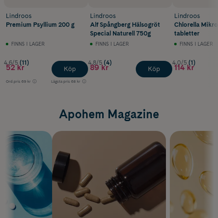
Lindroos
Lindroos
Lindroos
Premium Psyllium 200 g
Alf Spångberg Hälsogröt
Chlorella Mikr
Special Naturell 750g
tabletter
FINNS I LAGER
FINNS I LAGER
FINNS I LAGER
4.6/5
(11)
4.8/5
(4)
4.0/5
(1)
52 kr
89 kr
114 kr
Köp
Köp
Ord.pris
69 kr
Lägsta pris
68 kr
Apohem Magazine