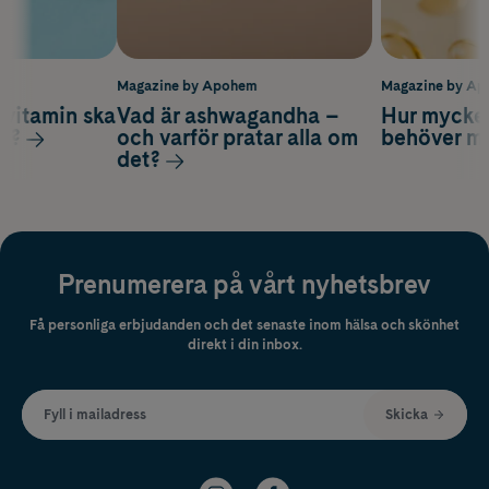
m
Magazine by Apohem
Magazine by A
vitamin ska
Vad är ashwagandha –
Hur mycke
ag?
och varför pratar alla om
behöver m
det?
Prenumerera på vårt nyhetsbrev
Få personliga erbjudanden och det senaste inom hälsa och skönhet
direkt i din inbox.
Fyll i mailadress
Skicka