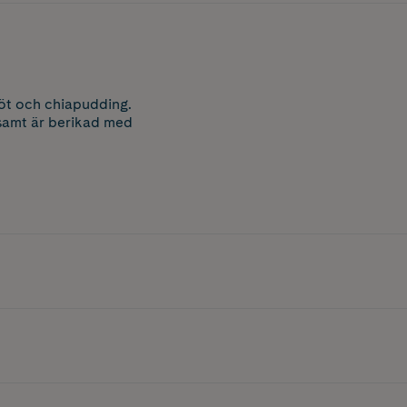
röt och chiapudding.
 samt är berikad med