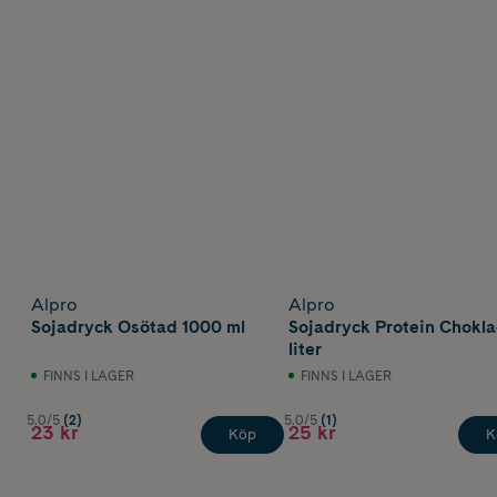
Alpro
Alpro
Sojadryck Osötad 1000 ml
Sojadryck Protein Chokla
liter
FINNS I LAGER
FINNS I LAGER
5.0/5
(2)
5.0/5
(1)
23 kr
25 kr
Köp
K