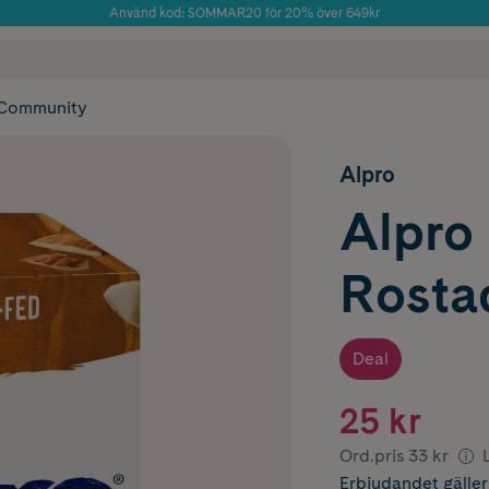
Använd kod: SOMMAR20 för 20% över 649kr
Årets Butik 2025 inom Skönhet
 frakt
✓ Rådgivning från farmaceuter & hudterapeuter
✓ Poäng på alla
Community
Alpro
Alpro
Rostad
Deal
25 kr
Ord.pris
33 kr
Erbjudandet
gälle