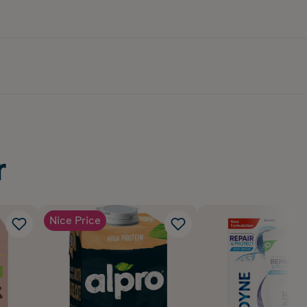
r
Nice Price