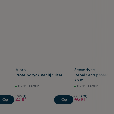
Alpro
Sensodyne
Proteindryck Vanilj 1 liter
Repair and protect 
75 ml
FINNS I LAGER
FINNS I LAGER
5.0/5
(1)
4.7/5
(59)
23 kr
46 kr
Köp
Köp