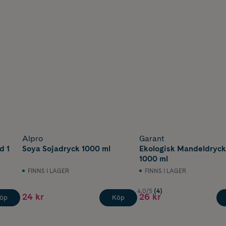
Alpro
Garant
d 1
Soya Sojadryck 1000 ml
Ekologisk Mandeldryck
1000 ml
FINNS I LAGER
FINNS I LAGER
4.0/5
(4)
24 kr
26 kr
öp
Köp