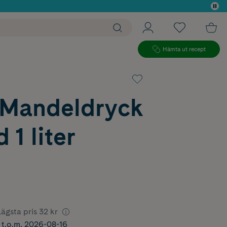
 köp*
Hämta ut recept
 Mandeldryck
 1 liter
Lägsta pris
32 kr
r t.o.m. 2026-08-16