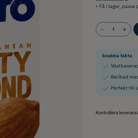
Få i lager
,
passa p
Snabba fakta
Växtbasera
Berikad med
Perfekt till