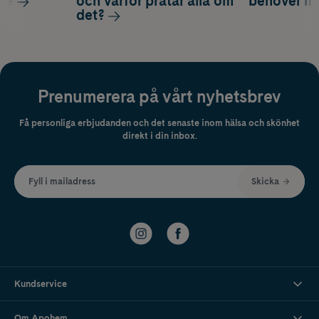
ag?
och varför pratar alla om
behöver m
det?
Prenumerera på vårt nyhetsbrev
Få personliga erbjudanden och det senaste inom hälsa och skönhet
direkt i din inbox.
Fyll i mailadress
Skicka
Kundservice
Om Apohem