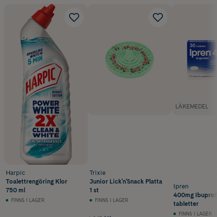
LÄKEMEDEL
Harpic
Trixie
Toalettrengöring Klor
Junior Lick'n'Snack Platta
Ipren
750 ml
1 st
400mg Ibuprof
FINNS I LAGER
FINNS I LAGER
tabletter
FINNS I LAGER