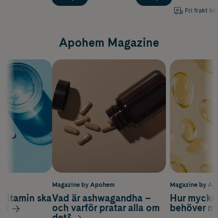
Fri frakt In
Apohem Magazine
m
Magazine by Apohem
Magazine by A
vitamin ska
Vad är ashwagandha –
Hur mycke
ag?
och varför pratar alla om
behöver m
det?