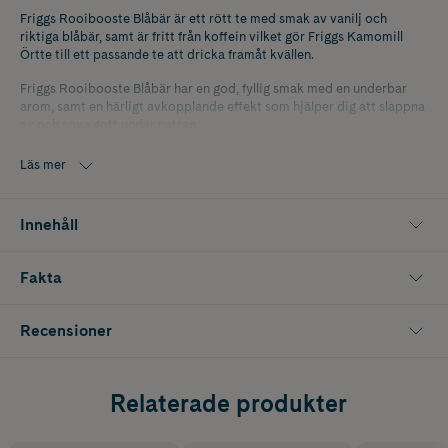
Friggs Rooibooste Blåbär är ett rött te med smak av vanilj och
riktiga blåbär, samt är fritt från koffein vilket gör Friggs Kamomill
Örtte till ett passande te att dricka framåt kvällen.
Friggs Rooibooste Blåbär har en god, fyllig smak med en underbar
arom, samt en härligt avkopplande effekt som hjälper dig att slappna
av och sova gott under natten.
Läs mer
Innehåll
Fakta
Recensioner
Relaterade produkter