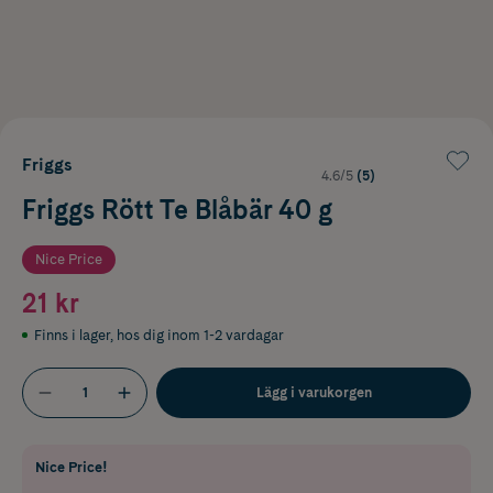
Friggs
4.6/5
(5)
Friggs Rött Te Blåbär 40 g
Nice Price
21 kr
Finns i lager
,
hos dig inom 1-2 vardagar
Lägg i varukorgen
Nice Price!