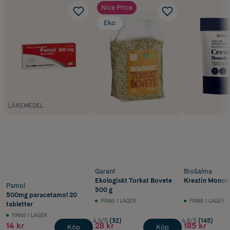
Nice Price
Eko
LÄKEMEDEL
Garant
BioSalma
Ekologiskt Torkat Bovete
Kreatin Monoh
Pamol
500 g
500mg paracetamol 20
FINNS I LAGER
FINNS I LAGER
tabletter
FINNS I LAGER
4.9/5
(32)
4.8/5
(145)
14 kr
28 kr
185 kr
Köp
Köp