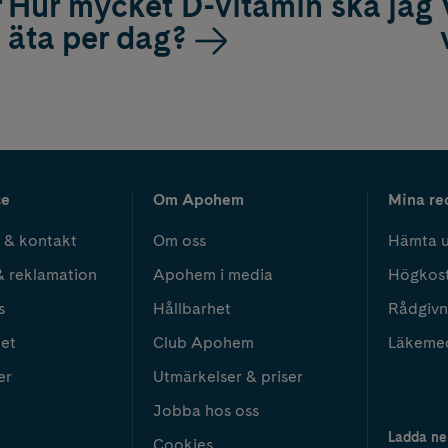
r
Hur mycket D-vitamin ska jag
äta per dag?
ce
Om Apohem
Mina re
 & kontakt
Om oss
Hämta u
& reklamation
Apohem i media
Högkos
s
Hållbarhet
Rådgivn
het
Club Apohem
Läkeme
er
Utmärkelser & priser
Jobba hos oss
Ladda ne
Cookies