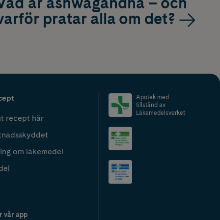
Vad är ashwagandha – och
varför pratar alla om det?
cept
Apotek med
tillstånd av
Läkemedelsverket
t recept här
tnadsskyddet
ing om läkemedel
del
r vår app