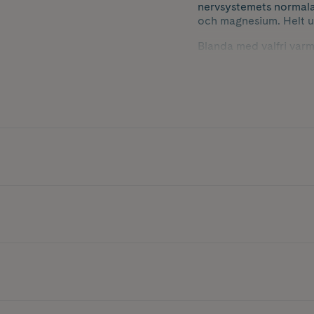
nervsystemets normala 
och magnesium. Helt ut
Blanda med valfri varm e
smaksättare i smoothie,