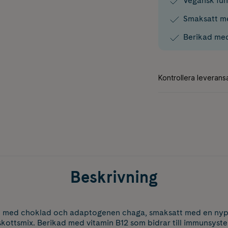
Vegansk fun
Smaksatt me
Berikad med
Beskrivning
e med choklad och adaptogenen chaga, smaksatt med en nypa v
lskottsmix. Berikad med vitamin B12 som bidrar till immunsyst