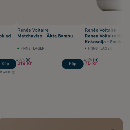
Renée Voltaire
Renée Voltaire
hoklad
Matchavisp - Äkta Bambu
Renee Voltaire Neutr
Kokosolja - Smak- & D
500 ml EKO
FINNS I LAGER
FINNS I LAGER
4.3/5
(6)
4.9/5
(11)
219 kr
75 kr
Köp
Köp
is
40 kr