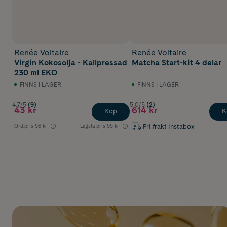
Renée Voltaire
Renée Voltaire
Virgin Kokosolja - Kallpressad
Matcha Start-kit 4 delar
230 ml EKO
FINNS I LAGER
FINNS I LAGER
4.7/5
(9)
5.0/5
(2)
43 kr
614 kr
Köp
K
Fri frakt Instabox
Ord.pris
56 kr
Lägsta pris
55 kr