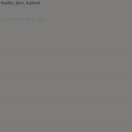
osfor, järn, kalium
fekt även som färg- och