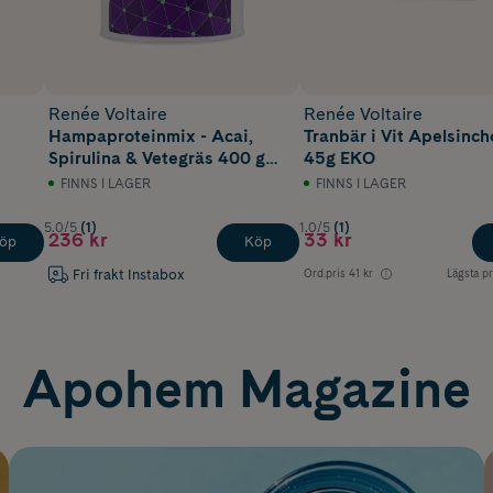
Renée Voltaire
Renée Voltaire
Hampaproteinmix - Acai,
Tranbär i Vit Apelsinc
Spirulina & Vetegräs 400 g
45g EKO
EKO
FINNS I LAGER
FINNS I LAGER
5.0/5
(1)
1.0/5
(1)
236 kr
33 kr
öp
Köp
Fri frakt Instabox
Ord.pris
41 kr
Lägsta pr
Apohem Magazine