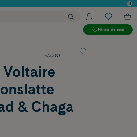
 köp*
Hämta ut recept
4.5/5
(6)
Voltaire
onslatte
ad & Chaga