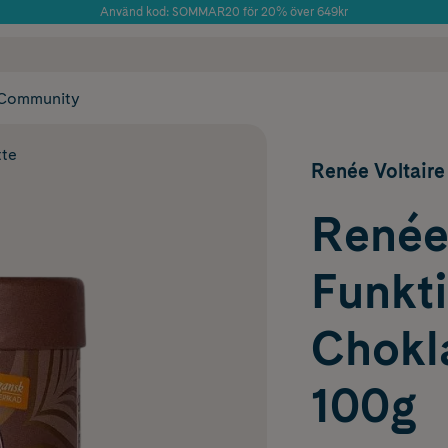
Använd kod: SOMMAR20 för 20% över 649kr
 frakt
✓ Rådgivning från farmaceuter & hudterapeuter
Årets Butik 2025 inom Skönhet
✓ Poäng på alla
Community
tte
Renée Voltaire
Renée 
Funkti
Chokl
100g