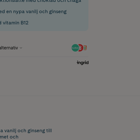
ktionslatte med choklad och chaga
d en nypa vanilj och ginseng
 vitamin B12
anilj och ginseng till
emet och