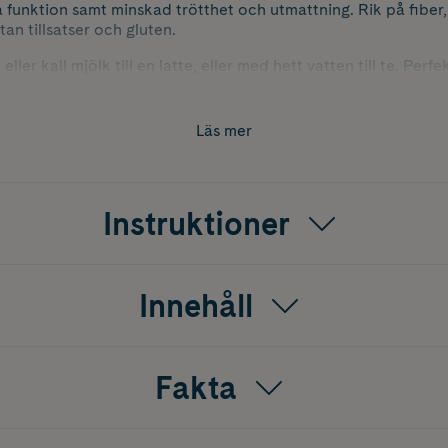
funktion samt minskad trötthet och utmattning. Rik på fiber, f
an tillsatser och gluten.
ller kall mjölk till en latte, eller med hett vatten till te. Per
 juice eller gröt.
Läs mer
Instruktioner
Innehåll
Fakta