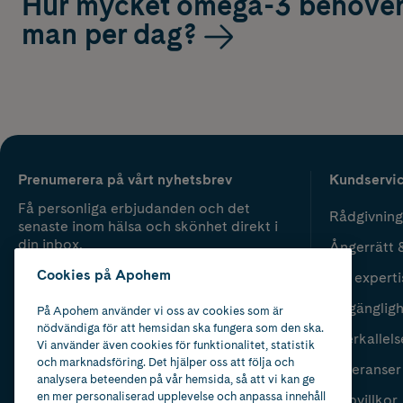
Hur mycket omega-3 behöve
man per dag?
Prenumerera på vårt nyhetsbrev
Kundservi
Få personliga erbjudanden och det
Rådgivning
senaste inom hälsa och skönhet direkt i
din inbox.
Ångerrätt 
Cookies på Apohem
Vår experti
Fyll i mailadress
Skicka
Tillgänglig
På Apohem använder vi oss av cookies som är
nödvändiga för att hemsidan ska fungera som den ska.
Återkallels
Vi använder även cookies för funktionalitet, statistik
och marknadsföring. Det hjälper oss att följa och
Leveranser
analysera beteenden på vår hemsida, så att vi kan ge
en mer personaliserad upplevelse och anpassa innehåll
Köpvillkor