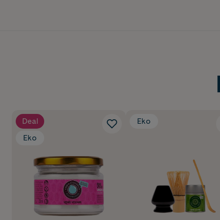
Deal
Eko
Eko