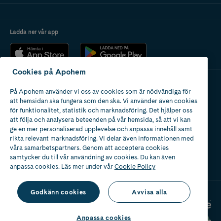
Ladda ner vår app
Cookies på Apohem
På Apohem använder vi oss av cookies som är nödvändiga för
Apotek med tillstånd
att hemsidan ska fungera som den ska. Vi använder även cookies
av Läkemedelsverket
för funktionalitet, statistik och marknadsföring. Det hjälper oss
att följa och analysera beteenden på vår hemsida, så att vi kan
ge en mer personaliserad upplevelse och anpassa innehåll samt
rikta relevant marknadsföring. Vi delar även informationen med
våra samarbetspartners. Genom att acceptera cookies
samtycker du till vår användning av cookies. Du kan även
2024
anpassa cookies. Läs mer under vår
Cookie Policy
Godkänn cookies
Avvisa alla
Anpassa cookies