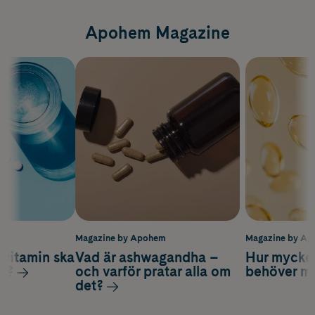
Apohem Magazine
m
Magazine by Apohem
Magazine by A
vitamin ska
Vad är ashwagandha –
Hur mycke
ag?
och varför pratar alla om
behöver m
det?