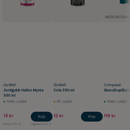
MEDICINTEKNI
GoWell
GoWell
Compeed
Jordgubb Hallon Mynta
Cola 330 ml
Skavsårsplåster
330 ml
FINNS I LAGER
FÅ I LAGER
FINNS I LAGER
13 kr
12 kr
119 kr
Köp
Köp
Ord.pris
17 kr
Lägsta pris
16 kr