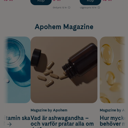
Köp
Köp
Ord.pris
12 kr
Lägsta pris
10 kr
Apohem Magazine
m
Magazine by Apohem
Magazine by A
vitamin ska
Vad är ashwagandha –
Hur mycke
ag?
och varför pratar alla om
behöver m