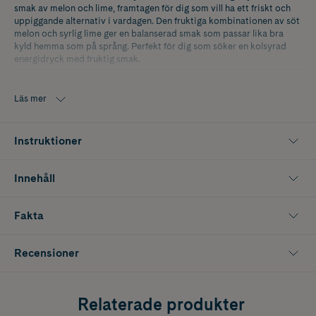
smak av melon och lime, framtagen för dig som vill ha ett friskt och
uppiggande alternativ i vardagen. Den fruktiga kombinationen av söt
melon och syrlig lime ger en balanserad smak som passar lika bra
kyld hemma som på språng. Perfekt för dig som söker en kolsyrad
energidryck med fruktig smak.
Innehåller 330 ml.
Läs mer
Instruktioner
Innehåll
Fakta
Recensioner
Relaterade produkter