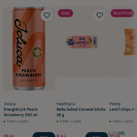
Deal
Nice Price
Joluca
HealthyCo
Pändy
Energidryck Peach
Nella Salted Caramel Sticks
Lentil Chips R
Strawberry 330 ml
29 g
FINNS I LAGER
FINNS I LAGER
FINNS I LAGER
4.1/5
(23)
19 kr
9 kr
10 kr