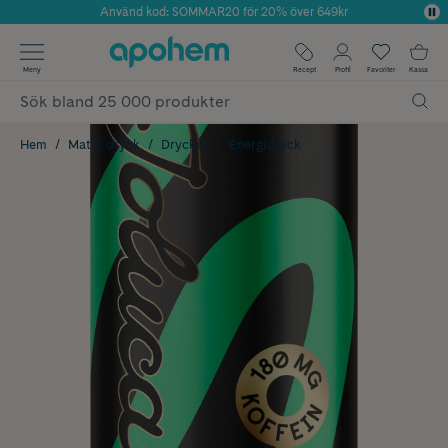
Använd kod: SOMMAR20 för 20% över 649kr
Årets Butik 2025 inom Skönhet
✓ Fri frakt
Meny
Recept
Profil
Favoriter
Kassa
✓ Rådgivning från farmaceuter & hudterapeuter
✓ Poäng på alla köp*
Hem
Mat & dryck
Drycker
Energidryck