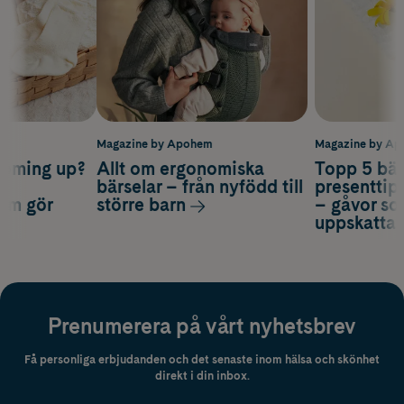
m
Magazine by Apohem
Magazine by A
coming up?
Allt om ergonomiska
Topp 5 bäs
a
bärselar – från nyfödd till
presenttips
som gör
större barn
– gåvor so
uppskatta
Prenumerera på vårt nyhetsbrev
Få personliga erbjudanden och det senaste inom hälsa och skönhet
direkt i din inbox.