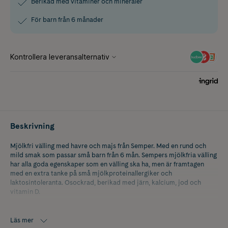
Berikad med vitaminer och mineraler
För barn från 6 månader
Beskrivning
Mjölkfri välling med havre och majs från Semper. Med en rund och
mild smak som passar små barn från 6 mån. Sempers mjölkfria välling
har alla goda egenskaper som en välling ska ha, men är framtagen
med en extra tanke på små mjölkproteinallergiker och
laktosintoleranta. Osockrad, berikad med järn, kalcium, jod och
vitamin D.
Välling fungerar lika bra till frukost och kvällsmat som till extra
mellanmål mitt på dagen. Servera i nappflaska eller pipmugg.
Läs mer
Rekommenderas från 6 mån.