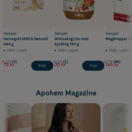
Semper
Semper
Semper
Havregröt Mild & Naturell
Grönsaksgryta med
Magdroppar 10
480 g
kyckling 190 g
FINNS I LAGER
FINNS I LAGER
FINNS I LAGER
5.0/5
(3)
5.0/5
(2)
4.7/5
(66)
72 kr
20 kr
145 kr
Köp
Köp
Apohem Magazine