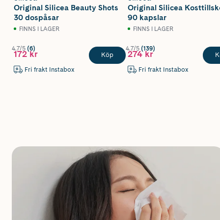
Original Silicea Beauty Shots
Original Silicea Kosttillsk
30 dospåsar
90 kapslar
FINNS I LAGER
FINNS I LAGER
4.7/5
(6)
4.7/5
(139)
172 kr
274 kr
Köp
K
Fri frakt Instabox
Fri frakt Instabox