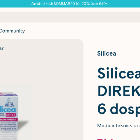
Använd kod: SOMMAR20 för 20% över 649kr
Årets Butik 2025 inom Skönhet
 frakt
✓ Rådgivning från farmaceuter & hudterapeuter
✓ Poäng på alla
Community
ar
Silicea
Silic
DIREK
6 dos
Medicinteknisk pr