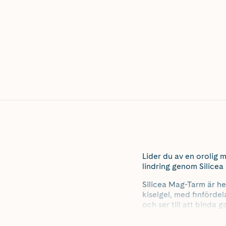
Lider du av en orolig 
lindring genom Silice
Silicea Mag-Tarm är hel
kiselgel, med finförde
och ser till att binda
slemhinnor. Denna gel 
typer av mag- och tarm