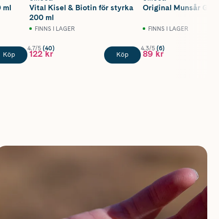
0 ml
Vital Kisel & Biotin för styrka
Original Munsår Gel 
200 ml
FINNS I LAGER
FINNS I LAGER
4.7/5
(40)
4.3/5
(6)
122 kr
89 kr
Köp
Köp