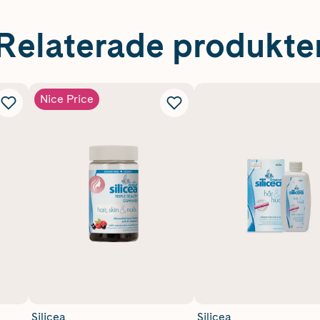
Relaterade produkte
Nice Price
Silicea
Silicea