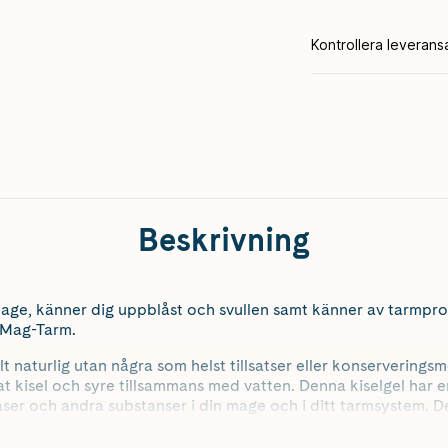
Beskrivning
mage, känner dig uppblåst och svullen samt känner av tarmpr
a Mag-Tarm.
t naturlig utan några som helst tillsatser eller konserverings
lat kisel och syre tillsammans med vatten. Denna kiselgel har
 gaser och andra substanser i din mage och i ditt tarmsystem.
har en positiv effekt på uppblåst mage såväl som orolig mage
problem som IBS och halsbränna.Du kan använda Silicea Mag-Ta