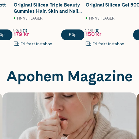
ott
Original Silicea Triple Beauty
Original Silicea Gel 50
Gummies Hair, Skin and Nails
60 st
FINNS I LAGER
FINNS I LAGER
5.0/5
(1)
4.4/5
(8)
179 kr
150 kr
öp
Köp
Fri frakt Instabox
Fri frakt Instabox
Apohem Magazine