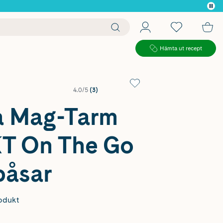
 köp*
Hämta ut recept
4.0/5
(3)
ea Mag-Tarm
T On The Go
påsar
odukt