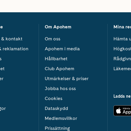
ce
Om Apohem
Mina re
 & kontakt
Om oss
Hämta u
& reklamation
Apohem i media
Högkos
s
Hållbarhet
Rådgivn
het
Club Apohem
Läkeme
er
Utmärkelser & priser
Jobba hos oss
Ladda ne
Cookies
gor
Dataskydd
Medlemsvillkor
Prissättning