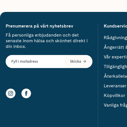
Prenumerera på vårt nyhetsbrev
Kundservi
Få personliga erbjudanden och det
Rådgivning
senaste inom hälsa och skönhet direkt i
din inbox.
Ångerrätt 
Vår experti
Fyll i mailadress
Skicka
Tillgänglig
Återkallels
Leveranser
Köpvillkor
Vanliga frå