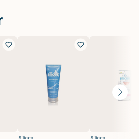
r
Silicea
Silicea