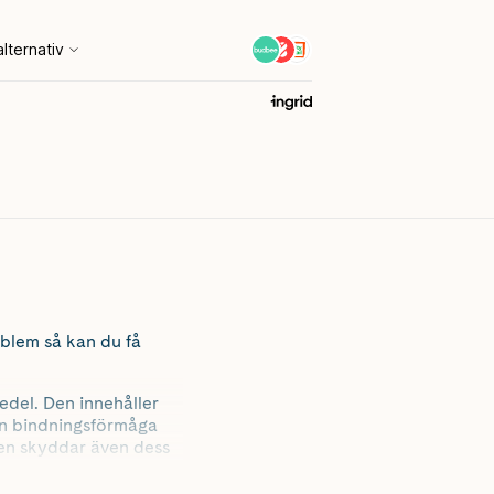
oblem så kan du få
medel. Den innehåller
 en bindningsförmåga
 Den skyddar även dess
, samt även andra
rm tillfälligt eller