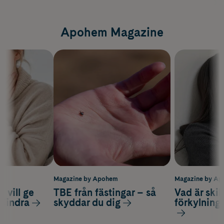
Apohem Magazine
m
Magazine by Apohem
Magazine by A
 vill ge
TBE från fästingar – så
Vad är ski
 lindra
skyddar du dig
förkylning