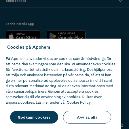
Mina recept
Ladda ner vår app
Cookies på Apohem
På Apohem använder vi oss av cookies som är nödvändiga för
Apotek med tillstånd
att hemsidan ska fungera som den ska. Vi använder även cookies
av Läkemedelsverket
för funktionalitet, statistik och marknadsföring. Det hjälper oss
att följa och analysera beteenden på vår hemsida, så att vi kan
ge en mer personaliserad upplevelse och anpassa innehåll samt
rikta relevant marknadsföring. Vi delar även informationen med
våra samarbetspartners. Genom att acceptera cookies
samtycker du till vår användning av cookies. Du kan även
2024
anpassa cookies. Läs mer under vår
Cookie Policy
Godkänn cookies
Avvisa alla