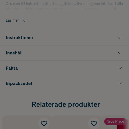
Orsaken till halsbränna är att magsäckens övre magmun inte kan hålla
tätt, det är då den sura magsaften kan läcka upp ur magen och fräter
på slemhinnan i matstrupen så det gör ont.
Läs mer
Tuggtabletten smakar pepparmint.
Instruktioner
Innehåll
Fakta
Bipacksedel
Relaterade produkter
Nice Price