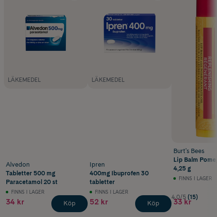
LÄKEMEDEL
LÄKEMEDEL
Burt's Bees
Lip Balm Pome
Alvedon
Ipren
4,25 g
Tabletter 500 mg
400mg Ibuprofen 30
FINNS I LAGER
Paracetamol 20 st
tabletter
FINNS I LAGER
FINNS I LAGER
4.0/5
(15)
34 kr
52 kr
33 kr
Köp
Köp