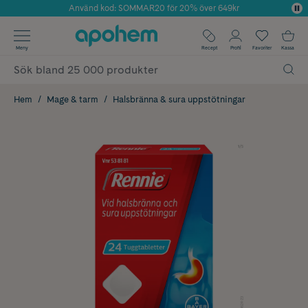
Använd kod: SOMMAR20 för 20% över 649kr
Årets Butik 2025 inom Skönhet
✓ Fri frakt
Meny
Recept
Profil
Favoriter
Kassa
✓ Rådgivning från farmaceuter & hudterapeuter
✓ Poäng på alla köp*
Hem
Mage & tarm
Halsbränna & sura uppstötningar