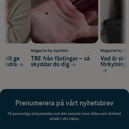
m
Magazine by Apohem
Magazine by A
 vill ge
TBE från fästingar – så
Vad är ski
 lindra
skyddar du dig
förkylning
Prenumerera på vårt nyhetsbrev
Få personliga erbjudanden och det senaste inom hälsa och skönhet
direkt i din inbox.