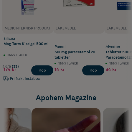
MEDICINTEKNISK PRODUKT
LÄKEMEDEL
LÄKEMEDEL
Silicea
Mag-Tarm Kiselgel 500 ml
Pamol
Alvedon
500mg paracetamol 20
Tabletter 500 
FINNS I LAGER
tabletter
Paracetamol 20
FINNS I LAGER
FINNS I LAGER
4.6/5
(33)
174 kr
14 kr
34 kr
Köp
Köp
Fri frakt Instabox
Apohem Magazine