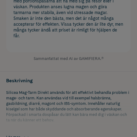
med portionspåsarna att ha med sig på resor eller i
väskan. Produkten anses lugna magen och göra
tarmarna mer stabila, även vid stressade magar.
Smaken är inte den bästa, men det är något många
accepterar för effekten. Vissa tycker den är lite dyr, men
många tycker ändå att priset är rimligt för hjälpen de
får.
Sammanfattat med AI av GAMIFIERA.®
Beskrivning
Silicea Mag-Tarm Direkt används för att effektivt behandla problem i
mage- och tarm. Kan användas vid till exempel halsbränna,
gasbildning, diarré, magont och IBS-symtom. Innehåller naturlig
kiselgel som har både skyddande och absorberande egenskaper.
Förpackad i smarta dospåsar du lätt kan bära med dig i väskan och
ta när du känner ett behov.
Silicea Mag-Tarm Direkt kan användas i kombination med andra
preparat och läkemedel, men med minst 2 timmars mellanrum på