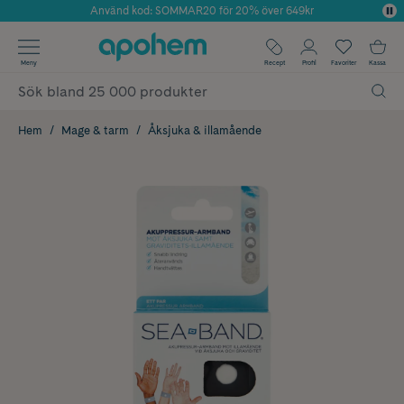
Använd kod: SOMMAR20 för 20% över 649kr
Årets Butik 2025 inom Skönhet
✓ Fri frakt
Meny
Recept
Profil
Favoriter
Kassa
✓ Rådgivning från farmaceuter & hudterapeuter
✓ Poäng på alla köp*
Hem
Mage & tarm
Åksjuka & illamående