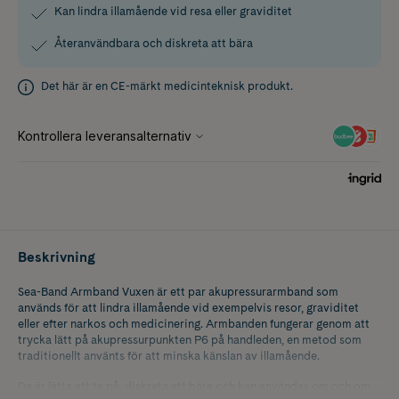
Kan lindra illamående vid resa eller graviditet
Återanvändbara och diskreta att bära
Det här är en CE-märkt medicinteknisk produkt.
Beskrivning
Sea-Band Armband Vuxen är ett par akupressurarmband som
används för att lindra illamående vid exempelvis resor, graviditet
eller efter narkos och medicinering. Armbanden fungerar genom att
trycka lätt på akupressurpunkten P6 på handleden, en metod som
traditionellt använts för att minska känslan av illamående.
De är lätta att ta på, diskreta att bära och kan användas om och om