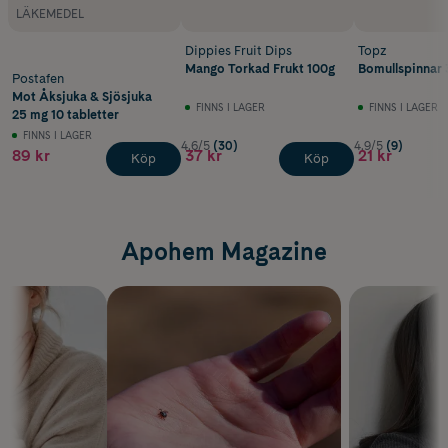
LÄKEMEDEL
Dippies Fruit Dips
Topz
Mango Torkad Frukt 100g
Bomullspinnar 
Postafen
Mot Åksjuka & Sjösjuka
FINNS I LAGER
FINNS I LAGER
25 mg 10 tabletter
FINNS I LAGER
4.6/5
(30)
4.9/5
(9)
89 kr
37 kr
21 kr
Köp
Köp
Apohem Magazine