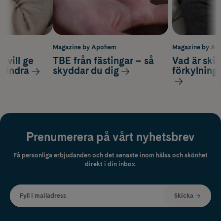
m
Magazine by Apohem
Magazine by A
 vill ge
TBE från fästingar – så
Vad är ski
 lindra
skyddar du dig
förkylning
Prenumerera på vårt nyhetsbrev
Få personliga erbjudanden och det senaste inom hälsa och skönhet
direkt i din inbox.
Fyll i mailadress
Skicka