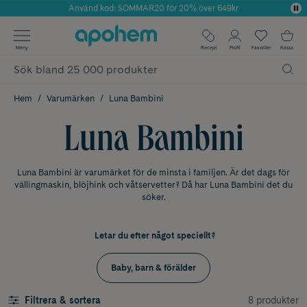
Använd kod: SOMMAR20 för 20% över 649kr
Årets Butik 2025 inom Skönhet
✓ Fri frakt
Meny
Recept
Profil
Favoriter
Kassa
✓ Rådgivning från farmaceuter & hudterapeuter
✓ Poäng på alla köp*
Hem
Varumärken
Luna Bambini
Luna Bambini
Luna Bambini är varumärket för de minsta i familjen. Är det dags för
vällingmaskin, blöjhink och våtservetter? Då har Luna Bambini det du
söker.
Letar du efter något speciellt?
Baby, barn & förälder
8 produkter
Filtrera & sortera