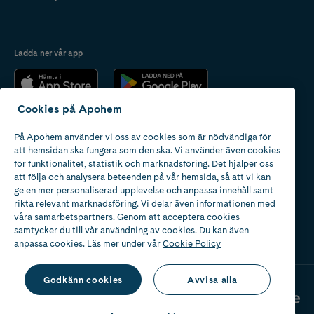
Ladda ner vår app
Cookies på Apohem
På Apohem använder vi oss av cookies som är nödvändiga för
Apotek med tillstånd
att hemsidan ska fungera som den ska. Vi använder även cookies
av Läkemedelsverket
för funktionalitet, statistik och marknadsföring. Det hjälper oss
att följa och analysera beteenden på vår hemsida, så att vi kan
ge en mer personaliserad upplevelse och anpassa innehåll samt
rikta relevant marknadsföring. Vi delar även informationen med
våra samarbetspartners. Genom att acceptera cookies
samtycker du till vår användning av cookies. Du kan även
2024
anpassa cookies. Läs mer under vår
Cookie Policy
Godkänn cookies
Avvisa alla