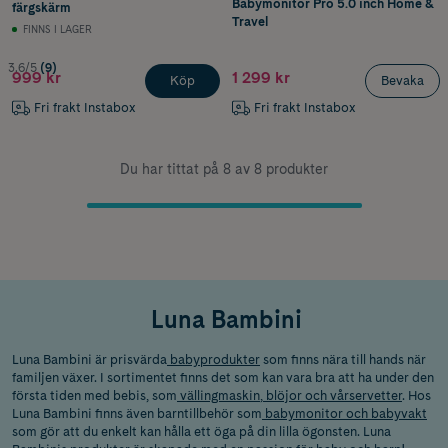
Babymonitor Pro 5.0 inch Home &
färgskärm
Travel
FINNS I LAGER
3.6/5
(9)
999 kr
1 299 kr
Köp
Bevaka
Fri frakt Instabox
Fri frakt Instabox
Du har tittat på 8 av 8 produkter
Luna Bambini
Luna Bambini är prisvärda
babyprodukter
som finns nära till hands när
familjen växer. I sortimentet finns det som kan vara bra att ha under den
första tiden med bebis, som
vällingmaskin
,
blöjor och vårservetter
. Hos
Luna Bambini finns även barntillbehör som
babymonitor och babyvakt
som gör att du enkelt kan hålla ett öga på din lilla ögonsten. Luna