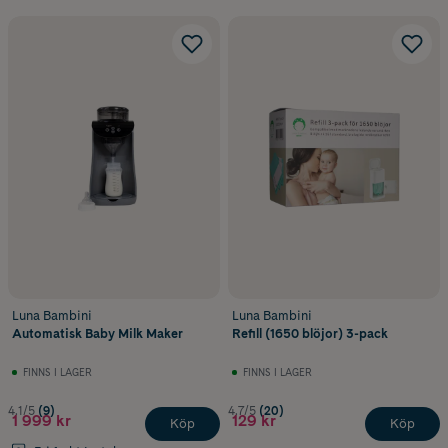
Luna Bambini
Luna Bambini
Automatisk Baby Milk Maker
Refill (1650 blöjor) 3-pack
FINNS I LAGER
FINNS I LAGER
4.1/5
(9)
4.7/5
(20)
1 999 kr
129 kr
Köp
Köp