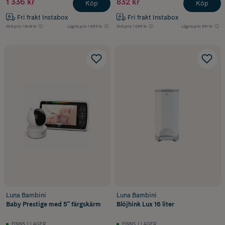
1 336 kr
832 kr
Köp
Köp
Fri frakt Instabox
Fri frakt Instabox
Ord.pris
1 649 kr
Lägsta pris
1 633 kr
Ord.pris
1 095 kr
Lägsta pris
931 kr
Luna Bambini
Luna Bambini
Baby Prestige med 5" färgskärm
Blöjhink Lux 16 liter
FINNS I LAGER
FINNS I LAGER