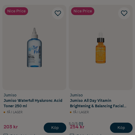
Nice Price
Nice Price
Jumiso
Jumiso
Jumiso Waterfull Hyaluronc Acid
Jumiso All Day Vitamin
Toner 250 ml
Brightening & Balancing Facial
Serum 30ml
FÅ I LAGER
FÅ I LAGER
5.0/5
(1)
203 kr
254 kr
Köp
Köp