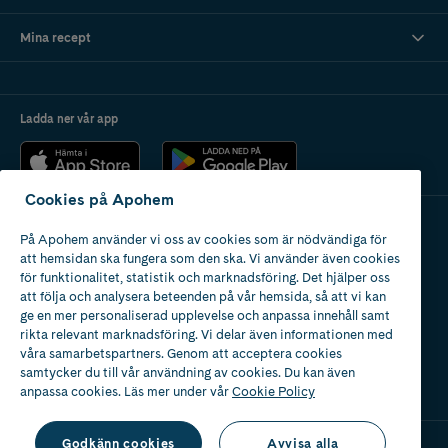
Mina recept
Ladda ner vår app
Cookies på Apohem
På Apohem använder vi oss av cookies som är nödvändiga för
Apotek med tillstånd
att hemsidan ska fungera som den ska. Vi använder även cookies
av Läkemedelsverket
för funktionalitet, statistik och marknadsföring. Det hjälper oss
att följa och analysera beteenden på vår hemsida, så att vi kan
ge en mer personaliserad upplevelse och anpassa innehåll samt
rikta relevant marknadsföring. Vi delar även informationen med
våra samarbetspartners. Genom att acceptera cookies
samtycker du till vår användning av cookies. Du kan även
2024
anpassa cookies. Läs mer under vår
Cookie Policy
Godkänn cookies
Avvisa alla