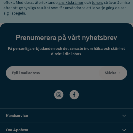
effekt. Med deras återfuktande
ansiktskrämer
och
toners
strävar Jumiso
efter att ge synliga resultat som får användarna att le varje gång de ser
sig i spegeln.
Prenumerera på vårt nyhetsbrev
Få personliga erbjudanden och det senaste inom hälsa och skönhet
direkt i din inbox.
Fyll i mailadress
Skicka
Kundservice
Om Apohem