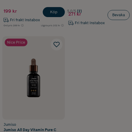
199 kr
5.0/5
(2)
Köp
271 kr
Bevaka
Fri frakt Instabox
Fri frakt Instabox
Ord.pris
289 kr
Lägsta pris
202 kr
Nice Price
Jumiso
Jumiso All Day Vitamin Pure C