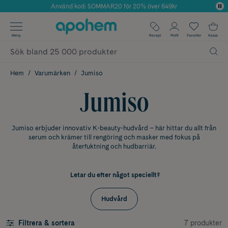
Använd kod: SOMMAR20 för 20% över 649kr
Årets Butik 2025 inom Skönhet
✓ Fri frakt
Meny
Recept
Profil
Favoriter
Kassa
✓ Rådgivning från farmaceuter & hudterapeuter
✓ Poäng på alla köp*
Hem
Varumärken
Jumiso
Jumiso
Jumiso erbjuder innovativ K-beauty-hudvård – här hittar du allt från
serum och krämer till rengöring och masker med fokus på
återfuktning och hudbarriär.
Letar du efter något speciellt?
Hudvård
7 produkter
Filtrera & sortera