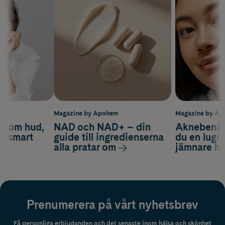
m
Magazine by Apohem
Magazine by A
d om hud,
NAD och NAD+ – din
Aknebenäge
ch smart
guide till ingredienserna
du en lugn
alla pratar om
jämnare h
Prenumerera på vårt nyhetsbrev
Få personliga erbjudanden och det senaste inom hälsa och skönhet