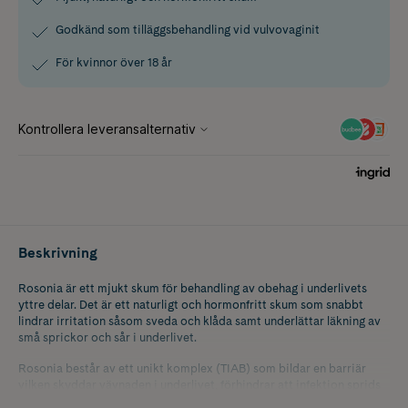
Godkänd som tilläggsbehandling vid vulvovaginit
För kvinnor över 18 år
Beskrivning
Rosonia är ett mjukt skum för behandling av obehag i underlivets
yttre delar. Det är ett naturligt och hormonfritt skum som snabbt
lindrar irritation såsom sveda och klåda samt underlättar läkning av
små sprickor och sår i underlivet.
Rosonia består av ett unikt komplex (TIAB) som bildar en barriär
vilken skyddar vävnaden i underlivet, förhindrar att infektion sprids
samt skapar bästa förutsättningar för självläkning. Skummet