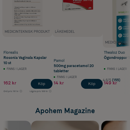
MEDICINTEKNISK PRODUKT
LÄKEMEDEL
MEDICINTEKNI
Florealis
Thealoz Duo
Rosonia Vaginala Kapslar
Ögondroppar 1
Pamol
10 st
500mg paracetamol 20
FINNS I LAGER
FINNS I LAGER
tabletter
FINNS I LAGER
4.6/5
(155)
162 kr
14 kr
149 kr
Köp
Köp
Ord.pris
191 kr
Lägsta pris
189 kr
Apohem Magazine