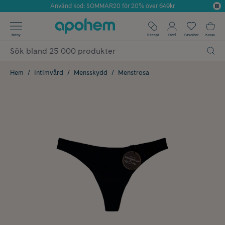
Använd kod: SOMMAR20 för 20% över 649kr
Årets Butik 2025 inom Skönhet
✓ Fri frakt
Meny
Recept
Profil
Favoriter
Kassa
✓ Rådgivning från farmaceuter & hudterapeuter
✓ Poäng på alla köp*
Hem
Intimvård
Mensskydd
Menstrosa