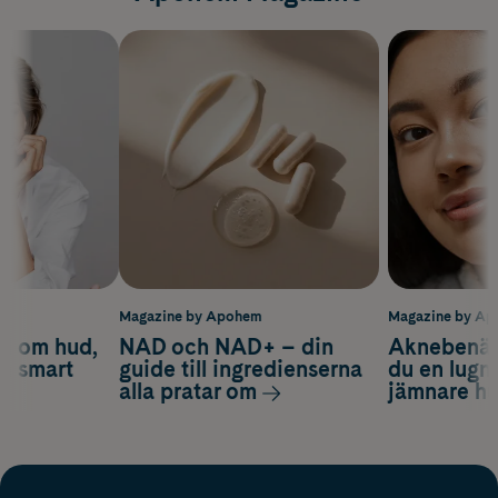
m
Magazine by Apohem
Magazine by A
d om hud,
NAD och NAD+ – din
Aknebenäge
ch smart
guide till ingredienserna
du en lugn
alla pratar om
jämnare h