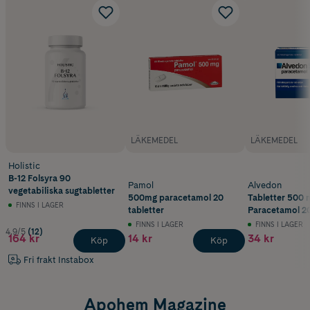
LÄKEMEDEL
LÄKEMEDEL
Holistic
B-12 Folsyra 90
Pamol
Alvedon
vegetabiliska sugtabletter
500mg paracetamol 20
Tabletter 500 
FINNS I LAGER
tabletter
Paracetamol 20
FINNS I LAGER
FINNS I LAGER
4.9/5
(12)
164 kr
14 kr
34 kr
Köp
Köp
Fri frakt Instabox
Apohem Magazine