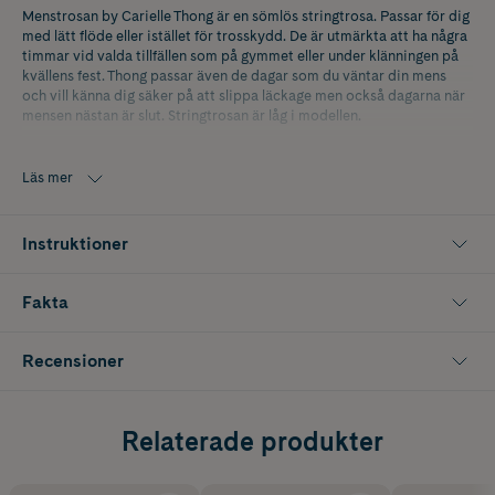
Menstrosan by Carielle Thong är en sömlös stringtrosa. Passar för dig
med lätt flöde eller istället för trosskydd. De är utmärkta att ha några
timmar vid valda tillfällen som på gymmet eller under klänningen på
kvällens fest. Thong passar även de dagar som du väntar din mens
och vill känna dig säker på att slippa läckage men också dagarna när
mensen nästan är slut. Stringtrosan är låg i modellen.
- Absorptionsnivå: lätt
Läs mer
- Storlek: medium
- Trosan är liten i storleken
Instruktioner
- Certifierad med STANDARD 100 by OEKO-TEX®
Fakta
Vad är menstrosor? Med menstrosor behöver du inga andra
mensskydd! De ser ut och känns som en helt vanlig trosa men
fungerar som en binda och är utmärkta för mens, mellanblödningar,
Recensioner
rikliga flytningar och lättare urinläckage. De ger ett tryggt skydd i
upp till 12 timmar och lämnar en torr och fräsch känsla mot huden
tack vare moderna och högabsorberande tyger som andas.
Menstrosor är snälla mot kroppen, miljön och plånboken och är vår
Relaterade produkter
tids mest moderna mensskydd!