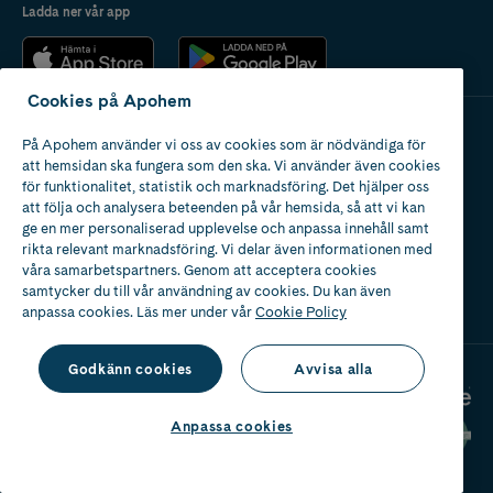
Ladda ner vår app
Cookies på Apohem
På Apohem använder vi oss av cookies som är nödvändiga för
Apotek med tillstånd
att hemsidan ska fungera som den ska. Vi använder även cookies
av Läkemedelsverket
för funktionalitet, statistik och marknadsföring. Det hjälper oss
att följa och analysera beteenden på vår hemsida, så att vi kan
ge en mer personaliserad upplevelse och anpassa innehåll samt
rikta relevant marknadsföring. Vi delar även informationen med
våra samarbetspartners. Genom att acceptera cookies
samtycker du till vår användning av cookies. Du kan även
2024
anpassa cookies. Läs mer under vår
Cookie Policy
Godkänn cookies
Avvisa alla
Anpassa cookies