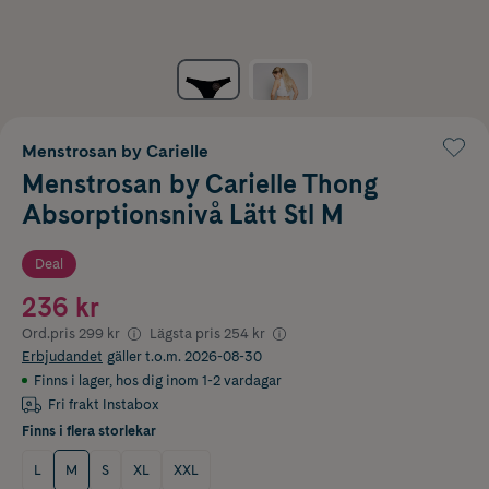
Menstrosan by Carielle
Menstrosan by Carielle Thong
Absorptionsnivå Lätt Stl M
Deal
236 kr
Ord.pris
299 kr
Lägsta pris
254 kr
Erbjudandet
gäller t.o.m. 2026-08-30
Finns i lager
,
hos dig inom 1-2 vardagar
Fri frakt Instabox
Finns i flera storlekar
L
M
S
XL
XXL