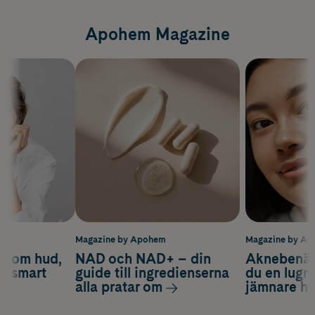
Apohem Magazine
m
Magazine by Apohem
Magazine by A
d om hud,
NAD och NAD+ – din
Aknebenäge
ch smart
guide till ingredienserna
du en lugn
alla pratar om
jämnare h