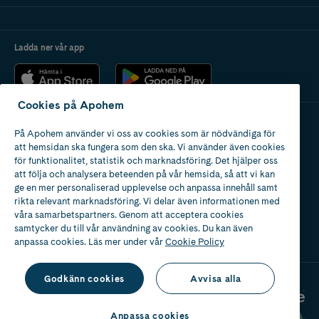
Ladda ner vår app
Cookies på Apohem
På Apohem använder vi oss av cookies som är nödvändiga för
Apotek med tillstånd
att hemsidan ska fungera som den ska. Vi använder även cookies
av Läkemedelsverket
för funktionalitet, statistik och marknadsföring. Det hjälper oss
att följa och analysera beteenden på vår hemsida, så att vi kan
ge en mer personaliserad upplevelse och anpassa innehåll samt
rikta relevant marknadsföring. Vi delar även informationen med
våra samarbetspartners. Genom att acceptera cookies
samtycker du till vår användning av cookies. Du kan även
2024
anpassa cookies. Läs mer under vår
Cookie Policy
Godkänn cookies
Avvisa alla
Anpassa cookies