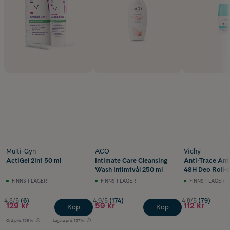
Multi-Gyn
ACO
Vichy
ActiGel 2in1 50 ml
Intimate Care Cleansing
Anti-Trace Ant
Wash Intimtvål 250 ml
48H Deo Roll-o
FINNS I LAGER
FINNS I LAGER
FINNS I LAGER
4.8/5
(6)
4.9/5
(174)
4.8/5
(79)
129 kr
59 kr
112 kr
Köp
Köp
Ord.pris
159 kr
Lägsta pris
157 kr