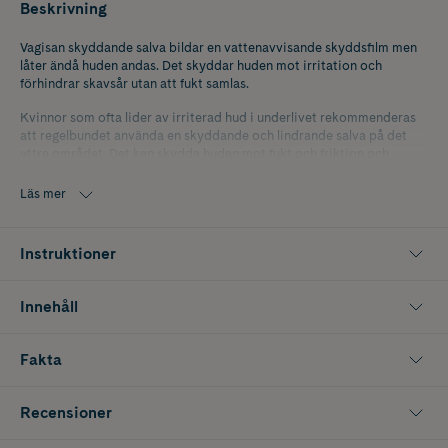
Beskrivning
Vagisan skyddande salva bildar en vattenavvisande skyddsfilm men
låter ändå huden andas. Det skyddar huden mot irritation och
förhindrar skavsår utan att fukt samlas.
Kvinnor som ofta lider av irriterad hud i underlivet rekommenderas
att regelbundet använda en skyddande och lindrande salva på det
yttre området. Det kan skydda huden mot fukt och friktion och
därför förebygga skavsår. Om huden redan är irriterad kan salvan
bidra till att snabbt lindra obehagen.
Läs mer
Instruktioner
Innehåll
Fakta
Recensioner