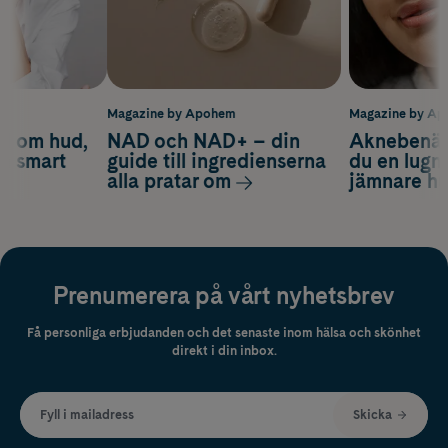
m
Magazine by Apohem
Magazine by A
d om hud,
NAD och NAD+ – din
Aknebenäge
ch smart
guide till ingredienserna
du en lugn
alla pratar om
jämnare h
Prenumerera på vårt nyhetsbrev
Få personliga erbjudanden och det senaste inom hälsa och skönhet
direkt i din inbox.
Fyll i mailadress
Skicka