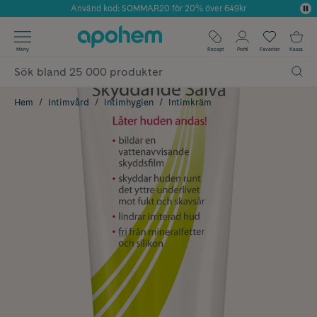
Använd kod: SOMMAR20 för 20% över 649kr
Årets Butik 2025 inom Skönhet
✓ Fri frakt
Meny
Recept
Profil
Favoriter
Kassa
✓ Rådgivning från farmaceuter & hudterapeuter
✓ Poäng på alla köp*
Hem
Intimvård
Intimhygien
Intimkräm