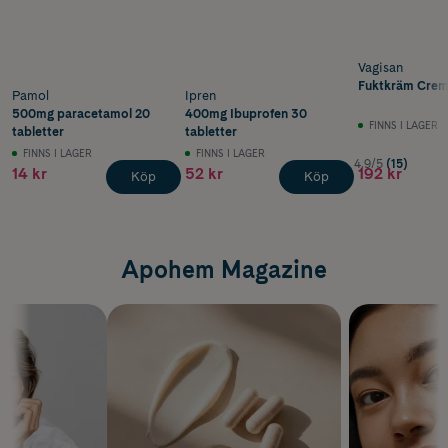
Vagisan
Fuktkräm Cremo
Pamol
Ipren
500mg paracetamol 20
400mg Ibuprofen 30
FINNS I LAGER
tabletter
tabletter
FINNS I LAGER
FINNS I LAGER
4.9/5
(15)
14 kr
52 kr
192 kr
Köp
Köp
Apohem Magazine