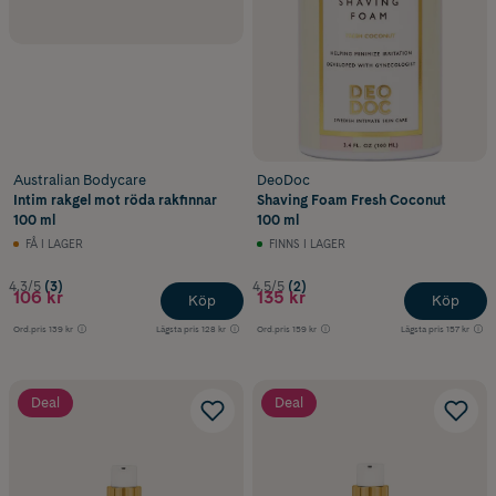
Australian Bodycare
DeoDoc
Intim rakgel mot röda rakfinnar
Shaving Foam Fresh Coconut
100 ml
100 ml
FÅ I LAGER
FINNS I LAGER
4.3/5
(3)
4.5/5
(2)
106 kr
135 kr
Köp
Köp
Ord.pris
139 kr
Lägsta pris
128 kr
Ord.pris
159 kr
Lägsta pris
157 kr
Deal
Deal