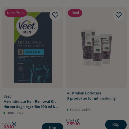
Nice Price
Deal
Australian Bodycare
Veet
3 produkter för intimrakning
Men Intimate Hair Removal Kit
Hårborttagningskräm 100 ml &
FINNS I LAGER
Aftercare Balm 50 ml
FINNS I LAGER
5.0/5
(1)
239 kr
2.5/5
(6)
Köp
98 kr
Köp