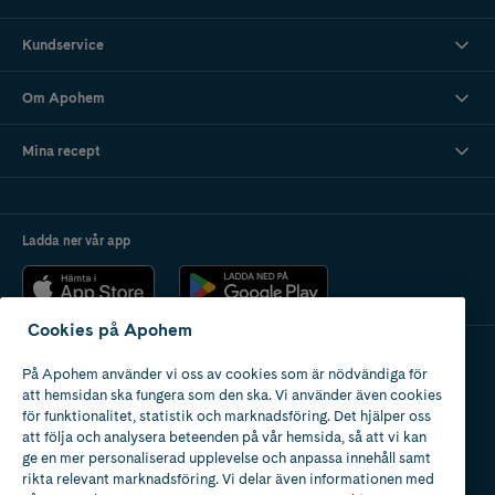
Kundservice
Om Apohem
Mina recept
Ladda ner vår app
Cookies på Apohem
På Apohem använder vi oss av cookies som är nödvändiga för
Apotek med tillstånd
att hemsidan ska fungera som den ska. Vi använder även cookies
av Läkemedelsverket
för funktionalitet, statistik och marknadsföring. Det hjälper oss
att följa och analysera beteenden på vår hemsida, så att vi kan
ge en mer personaliserad upplevelse och anpassa innehåll samt
rikta relevant marknadsföring. Vi delar även informationen med