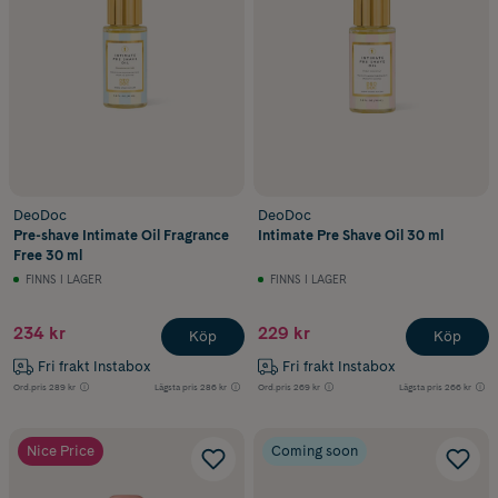
DeoDoc
DeoDoc
Pre-shave Intimate Oil Fragrance
Intimate Pre Shave Oil 30 ml
Free 30 ml
FINNS I LAGER
FINNS I LAGER
234 kr
229 kr
Köp
Köp
Fri frakt Instabox
Fri frakt Instabox
Ord.pris
289 kr
Lägsta pris
286 kr
Ord.pris
269 kr
Lägsta pris
266 kr
Nice Price
Coming soon