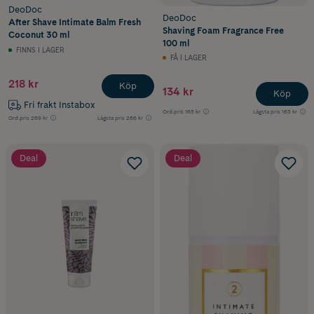
DeoDoc
DeoDoc
After Shave Intimate Balm Fresh
Shaving Foam Fragrance Free
Coconut 30 ml
100 ml
FINNS I LAGER
FÅ I LAGER
218 kr
Köp
134 kr
Köp
Fri frakt Instabox
Ord.pris
165 kr
Lägsta pris
163 kr
Ord.pris
269 kr
Lägsta pris
266 kr
Deal
Deal