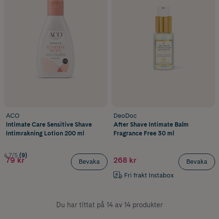
ACO
DeoDoc
Intimate Care Sensitive Shave
After Shave Intimate Balm
Intimrakning Lotion 200 ml
Fragrance Free 30 ml
4.7/5
(9)
79 kr
268 kr
Bevaka
Bevaka
Fri frakt Instabox
Du har tittat på 14 av 14 produkter