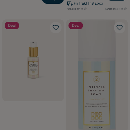
Fri frakt Instabox
Ord.pris
314 kr
Lägsta pris
311 kr
Deal
Deal