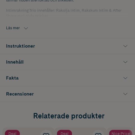
lämnar huden återfuktad och silkeslen.
Intimrakning Trio innehåller: Rakolja Intim, Rakskum Intim & After
Shave mot röda prickar.
Utvecklad av kvinnliga läkare och gynekologer.
Läs mer
Instruktioner
Innehåll
Fakta
Recensioner
Relaterade produkter
Deal
Deal
Nice Price