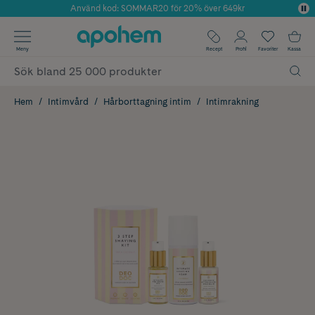
Använd kod: SOMMAR20 för 20% över 649kr
Årets Butik 2025 inom Skönhet
✓ Fri frakt
Meny
Recept
Profil
Favoriter
Kassa
✓ Rådgivning från farmaceuter & hudterapeuter
✓ Poäng på alla köp*
Hem
Intimvård
Hårborttagning intim
Intimrakning