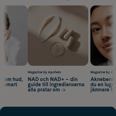
m
Magazine by Apohem
Magazine by A
d om hud,
NAD och NAD+ – din
Aknebenäge
ch smart
guide till ingredienserna
du en lugn
alla pratar om
jämnare h