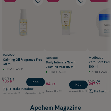
DeoDoc
Medicube
DeoDoc
Calming Oil Fragrance Free
Zero Pore Pad 2
Daily Intimate Wash
30 ml
100 ml
Jasmine Pear 50 ml
FINNS I LAGER
FINNS I LAGER
FINNS I LAGER
5.0/5
(1)
185 kr
4.5/5
(6)
Köp
247 kr
84 kr
Köp
Fri frakt Instabox
Fri frakt In
Ord.pris
99 kr
Lägsta pris
98 kr
Ord.pris
229 kr
Lägsta pris
227 kr
Apohem Magazine