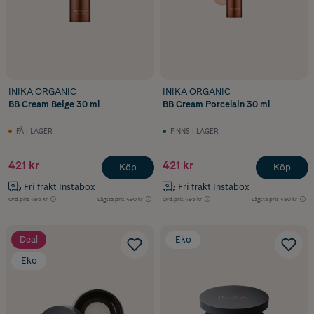
INIKA ORGANIC
INIKA ORGANIC
BB Cream Beige 30 ml
BB Cream Porcelain 30 ml
FÅ I LAGER
FINNS I LAGER
421 kr
421 kr
Köp
Köp
Fri frakt Instabox
Fri frakt Instabox
Ord.pris
495 kr
Lägsta pris
490 kr
Ord.pris
495 kr
Lägsta pris
490 kr
Deal
Eko
Eko