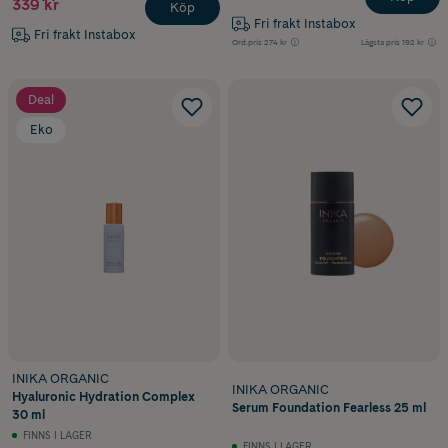
339 kr
Köp
Fri frakt Instabox
Fri frakt Instabox
Ord.pris
274 kr
Lägsta pris
192 kr
Deal
Eko
INIKA ORGANIC
INIKA ORGANIC
Hyaluronic Hydration Complex
Serum Foundation Fearless 25 ml
30 ml
FINNS I LAGER
FINNS I LAGER