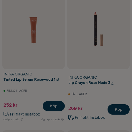
INIKA ORGANIC
INIKA ORGANIC
Tinted Lip Serum Rosewood 1 st
Lip Crayon Rose Nude 3 g
FINNS I LAGER
FÅ I LAGER
252 kr
Köp
269 kr
Köp
Fri frakt Instabox
Fri frakt Instabox
Ord.pris
319 kr
Lägsta pris
255 kr