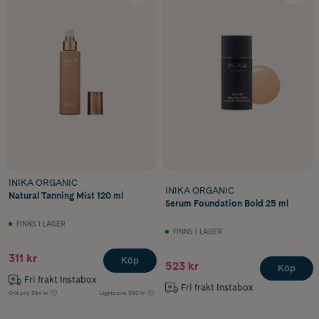
INIKA ORGANIC
INIKA ORGANIC
Natural Tanning Mist 120 ml
Serum Foundation Bold 25 ml
FINNS I LAGER
FINNS I LAGER
311 kr
Köp
523 kr
Köp
Fri frakt Instabox
Fri frakt Instabox
Ord.pris
384 kr
Lägsta pris
380 kr