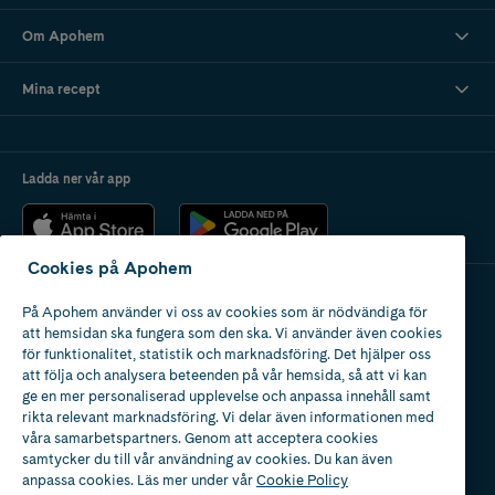
Om Apohem
Mina recept
Ladda ner vår app
Cookies på Apohem
På Apohem använder vi oss av cookies som är nödvändiga för
Apotek med tillstånd
att hemsidan ska fungera som den ska. Vi använder även cookies
av Läkemedelsverket
för funktionalitet, statistik och marknadsföring. Det hjälper oss
att följa och analysera beteenden på vår hemsida, så att vi kan
ge en mer personaliserad upplevelse och anpassa innehåll samt
rikta relevant marknadsföring. Vi delar även informationen med
våra samarbetspartners. Genom att acceptera cookies
samtycker du till vår användning av cookies. Du kan även
2024
anpassa cookies. Läs mer under vår
Cookie Policy