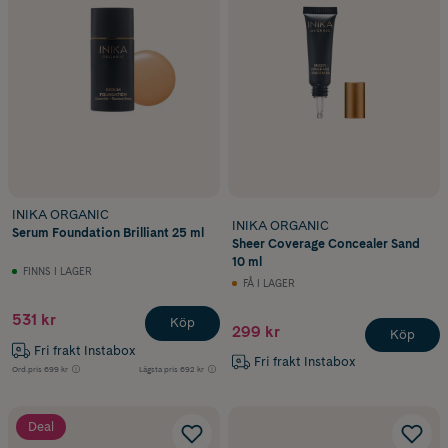
INIKA ORGANIC
INIKA ORGANIC
Serum Foundation Brilliant 25 ml
Sheer Coverage Concealer Sand
10 ml
FINNS I LAGER
FÅ I LAGER
531 kr
Köp
299 kr
Köp
Fri frakt Instabox
Fri frakt Instabox
Ord.pris
699 kr
Lägsta pris
692 kr
Deal