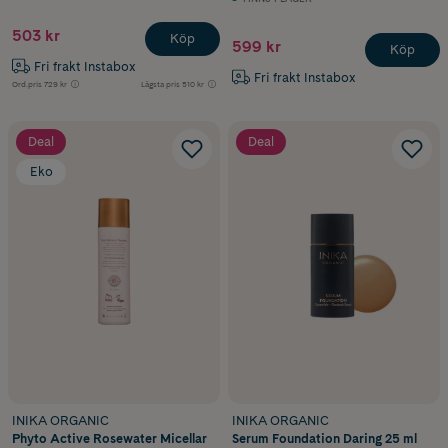
503 kr
Köp
599 kr
Köp
Fri frakt Instabox
Fri frakt Instabox
Ord.pris
729 kr
Lägsta pris
510 kr
Deal
Deal
Eko
INIKA ORGANIC
INIKA ORGANIC
Phyto Active Rosewater Micellar
Serum Foundation Daring 25 ml