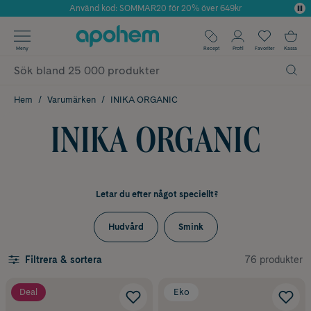
Använd kod: SOMMAR20 för 20% över 649kr
Årets Butik 2025 inom Skönhet
✓ Fri frakt
Meny
Recept
Profil
Favoriter
Kassa
✓ Rådgivning från farmaceuter & hudterapeuter
✓ Poäng på alla köp*
Hem
Varumärken
INIKA ORGANIC
INIKA ORGANIC
Letar du efter något speciellt?
Hudvård
Smink
76 produkter
Filtrera & sortera
Deal
Eko