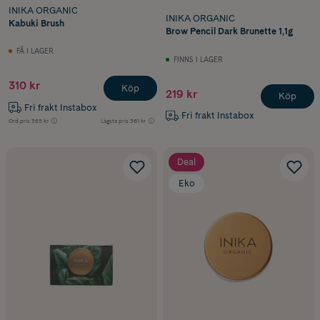
INIKA ORGANIC
INIKA ORGANIC
Kabuki Brush
Brow Pencil Dark Brunette 1,1g
FÅ I LAGER
FINNS I LAGER
310 kr
Köp
219 kr
Köp
Fri frakt Instabox
Fri frakt Instabox
Ord.pris
365 kr
Lägsta pris
361 kr
Deal
Eko