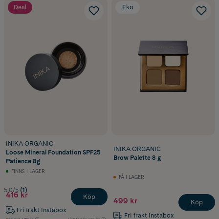
Deal
Eko
INIKA ORGANIC
INIKA ORGANIC
Loose Mineral Foundation SPF25
Brow Palette 8 g
Patience 8g
FINNS I LAGER
FÅ I LAGER
5.0/5
(1)
416 kr
Köp
499 kr
Köp
Fri frakt Instabox
Fri frakt Instabox
Ord.pris
489 kr
Lägsta pris
484 kr