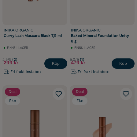
INIKA ORGANIC
INIKA ORGANIC
Curvy Lash Mascara Black 7,5 ml
Baked Mineral Foundation Unity
8 g
FINNS I LAGER
FINNS I LAGER
2.5/5
(2)
5.0/5
(1)
299 kr
479 kr
Köp
Köp
Fri frakt Instabox
Fri frakt Instabox
Deal
Deal
Eko
Eko