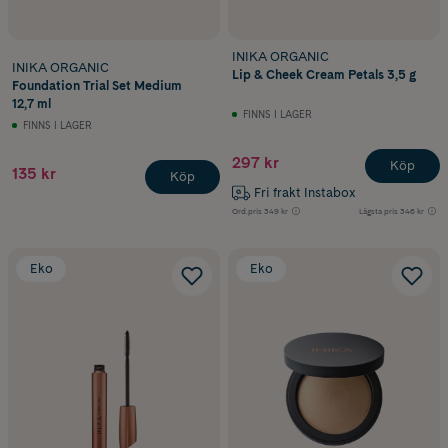
INIKA ORGANIC
INIKA ORGANIC
Lip & Cheek Cream Petals 3,5 g
Foundation Trial Set Medium
12,7 ml
FINNS I LAGER
FINNS I LAGER
297 kr
Köp
135 kr
Köp
Fri frakt Instabox
Ord.pris
349 kr
Lägsta pris
346 kr
Eko
Eko