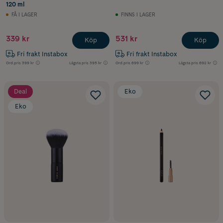
120 ml
FÅ I LAGER
FINNS I LAGER
339 kr
531 kr
Köp
Köp
Fri frakt Instabox
Fri frakt Instabox
Ord.pris
399 kr
Lägsta pris
395 kr
Ord.pris
699 kr
Lägsta pris
692 kr
Deal
Eko
Eko