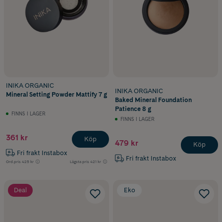
INIKA ORGANIC
INIKA ORGANIC
Mineral Setting Powder Mattify 7 g
Baked Mineral Foundation
Patience 8 g
FINNS I LAGER
FINNS I LAGER
361 kr
Köp
479 kr
Köp
Fri frakt Instabox
Fri frakt Instabox
Ord.pris
425 kr
Lägsta pris
421 kr
Deal
Eko