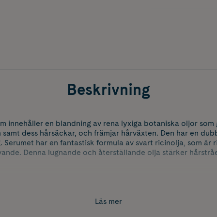
Beskrivning
m innehåller en blandning av rena lyxiga botaniska oljor som g
 samt dess hårsäckar, och främjar hårväxten. Den har en dub
. Serumet har en fantastisk formula av svart ricinolja, som är r
vande. Denna lugnande och återställande olja stärker hårstrået
essentiella fetter och aminosyror och absorberas lätt, samtidi
s. Även pumpafrö oljan bidrar till fransarnas tillväxt och är 
.
Läs mer
örpackning av aluminium som kan återvinnas och produkten ä