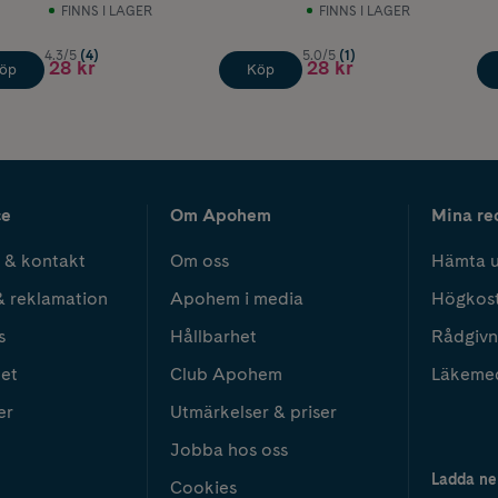
FINNS I LAGER
FINNS I LAGER
4.3/5
(4)
5.0/5
(1)
28 kr
28 kr
öp
Köp
ce
Om Apohem
Mina re
 & kontakt
Om oss
Hämta u
& reklamation
Apohem i media
Högkos
s
Hållbarhet
Rådgivn
het
Club Apohem
Läkeme
er
Utmärkelser & priser
Jobba hos oss
Ladda ne
Cookies