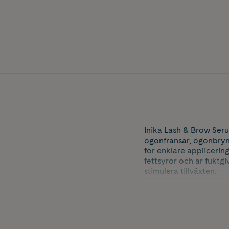
Inika Lash & Brow Seru
ögonfransar, ögonbryn
för enklare applicering
fettsyror och är fuktgi
stimulera tillväxten.
Marulaoljan är rik på 
fransarna och bryn glan
både morgon och kväll
Kommer i en hållbar f