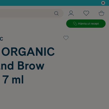
 köp*
Hämta ut recept
IC
A ORGANIC
and Brow
 7 ml