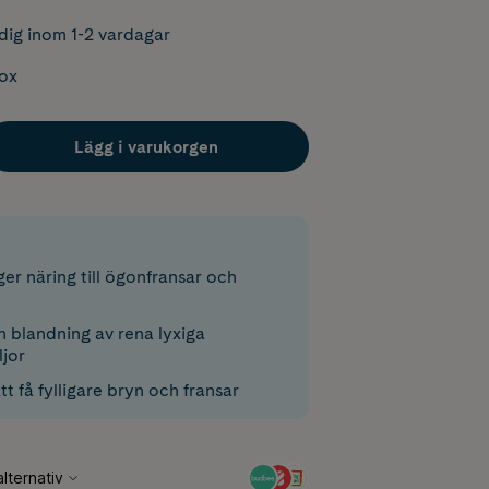
dig inom 1-2 vardagar
box
Lägg i varukorgen
er näring till ögonfransar och
n blandning av rena lyxiga
ljor
att få fylligare bryn och fransar