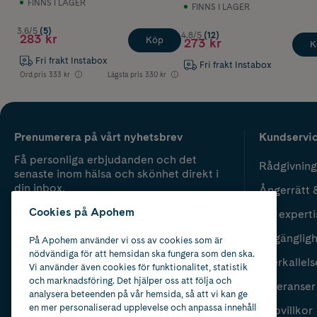
FINNS I LAGER
FINNS I LAGER
3.6/5
(5)
4.8/5
(12)
283 kr
Köp
273 kr
K
Fri frakt Instabox
Fri frakt Instabox
Ord.pris
333 kr
Lägsta pris
330 kr
Prenumerera på vårt nyhetsbrev
Kundservi
Få personliga erbjudanden och det
Rådgivning
senaste inom hälsa och skönhet direkt i
din inbox.
Ångerrätt 
Cookies på Apohem
Vår experti
Fyll i mailadress
Skicka
Tillgänglig
På Apohem använder vi oss av cookies som är
nödvändiga för att hemsidan ska fungera som den ska.
Återkallels
Vi använder även cookies för funktionalitet, statistik
och marknadsföring. Det hjälper oss att följa och
Leveranser
analysera beteenden på vår hemsida, så att vi kan ge
en mer personaliserad upplevelse och anpassa innehåll
Köpvillkor