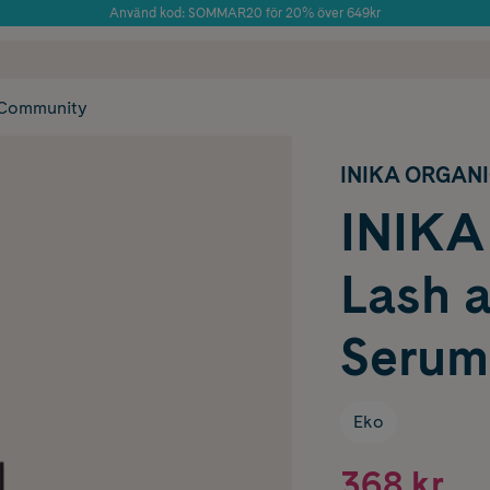
Använd kod: SOMMAR20 för 20% över 649kr
Årets Butik 2025 inom Skönhet
 frakt
✓ Rådgivning från farmaceuter & hudterapeuter
✓ Poäng på alla
Community
INIKA ORGAN
INIK
Lash 
Serum
Eko
368 kr