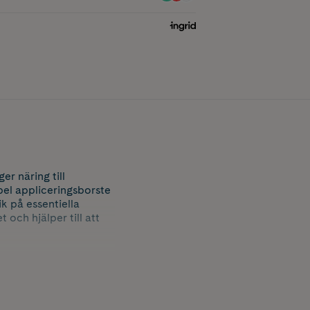
er näring till
bel appliceringsborste
ik på essentiella
 och hjälper till att
gt som det ger
lämplig för användning
r vegansk.