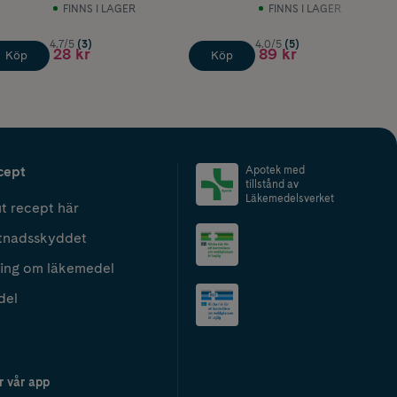
FINNS I LAGER
FINNS I LAGER
4.7/5
(3)
4.0/5
(5)
28 kr
89 kr
Köp
Köp
cept
Apotek med
tillstånd av
Läkemedelsverket
t recept här
tnadsskyddet
ing om läkemedel
del
r vår app